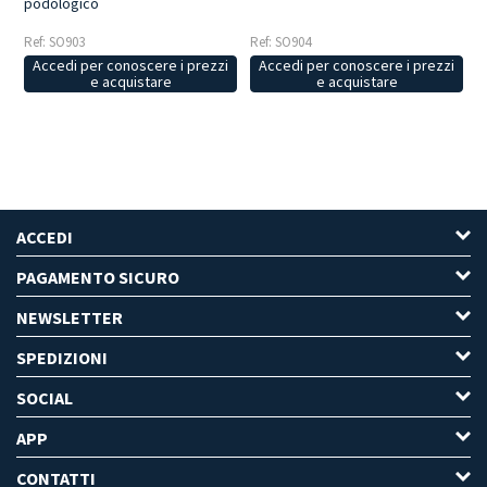
podologico
Ref: SO903
Ref: SO904
Accedi per conoscere i prezzi
Accedi per conoscere i prezzi
e acquistare
e acquistare
ACCEDI
PAGAMENTO SICURO
NEWSLETTER
SPEDIZIONI
SOCIAL
APP
CONTATTI