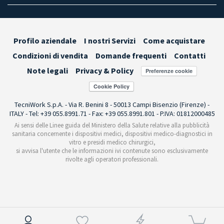
Profilo aziendale
I nostri Servizi
Come acquistare
Condizioni di vendita
Domande frequenti
Contatti
Note legali
Privacy & Policy
Preferenze cookie
TecniWork S.p.A. - Via R. Benini 8 - 50013 Campi Bisenzio (Firenze) -
ITALY - Tel: +39 055.8991.71 - Fax: +39 055.8991.801 - P.IVA: 01812000485
Ai sensi delle Linee guida del Ministero della Salute relative alla pubblicità
sanitaria concernente i dispositivi medici, dispositivi medico-diagnostici in
vitro e presidi medico chirurgici,
si avvisa l'utente che le informazioni ivi contenute sono esclusivamente
rivolte agli operatori professionali.