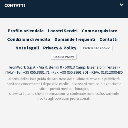
CONTATTI
Profilo aziendale
I nostri Servizi
Come acquistare
Condizioni di vendita
Domande frequenti
Contatti
Note legali
Privacy & Policy
Preferenze cookie
TecniWork S.p.A. - Via R. Benini 8 - 50013 Campi Bisenzio (Firenze) -
ITALY - Tel: +39 055.8991.71 - Fax: +39 055.8991.801 - P.IVA: 01812000485
Ai sensi delle Linee guida del Ministero della Salute relative alla pubblicità
sanitaria concernente i dispositivi medici, dispositivi medico-diagnostici in
vitro e presidi medico chirurgici,
si avvisa l'utente che le informazioni ivi contenute sono esclusivamente
rivolte agli operatori professionali.