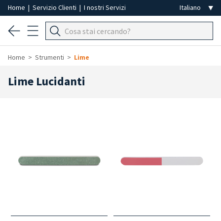
Home
|
Servizio Clienti
|
I nostri Servizi
Home
Strumenti
Lime
Lime Lucidanti