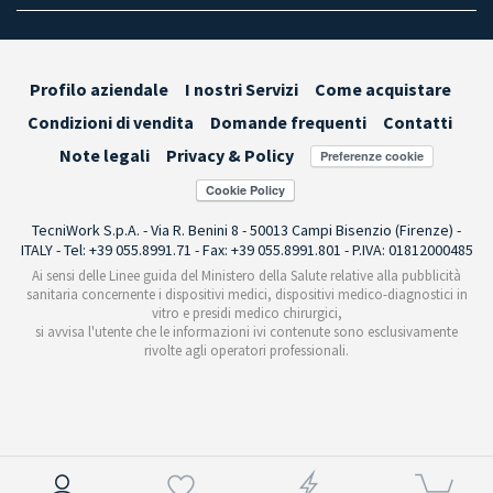
Profilo aziendale
I nostri Servizi
Come acquistare
Condizioni di vendita
Domande frequenti
Contatti
Note legali
Privacy & Policy
Preferenze cookie
TecniWork S.p.A. - Via R. Benini 8 - 50013 Campi Bisenzio (Firenze) -
ITALY - Tel: +39 055.8991.71 - Fax: +39 055.8991.801 - P.IVA: 01812000485
Ai sensi delle Linee guida del Ministero della Salute relative alla pubblicità
sanitaria concernente i dispositivi medici, dispositivi medico-diagnostici in
vitro e presidi medico chirurgici,
si avvisa l'utente che le informazioni ivi contenute sono esclusivamente
rivolte agli operatori professionali.