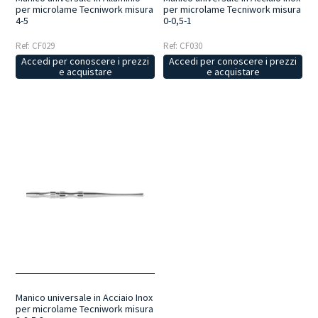
per microlame Tecniwork misura
per microlame Tecniwork misura
4-5
0-0,5-1
Ref: CF029
Ref: CF030
Accedi per conoscere i prezzi
Accedi per conoscere i prezzi
e acquistare
e acquistare
Manico universale in Acciaio Inox
per microlame Tecniwork misura