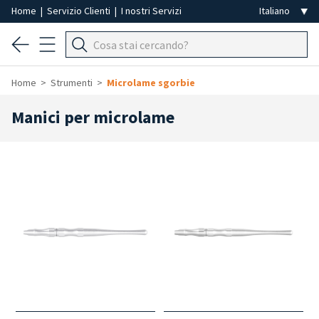
Home
|
Servizio Clienti
|
I nostri Servizi
Home
Strumenti
Microlame sgorbie
Manici per microlame