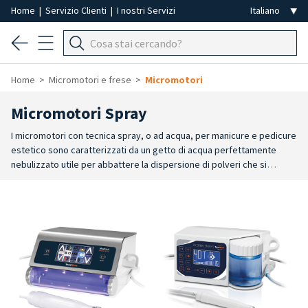
Home
|
Servizio Clienti
|
I nostri Servizi
Home
Micromotori e frese
Micromotori
Micromotori Spray
I micromotori con tecnica spray, o ad acqua, per manicure e
pedicure
estetico
sono caratterizzati da un getto di acqua perfettamente
nebulizzato utile per abbattere la dispersione di polveri che si
genera durante il trattamento estetico. Contemporaneamente
l'acqua aiuta a raffreddare la parte trattata e ad alleviare
la
sensazione di calore che si può generare durante l
'utilizzo della fresa
in alcune occasioni.