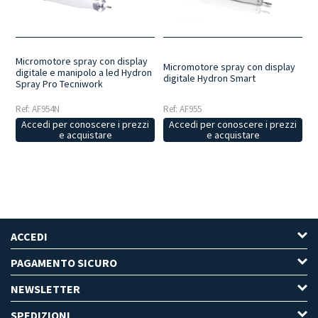
Micromotore spray con display
Micromotore spray con display
digitale e manipolo a led Hydron
digitale Hydron Smart
Spray Pro Tecniwork
Ref: AF955
Ref: AF954N
Accedi per conoscere i prezzi
Accedi per conoscere i prezzi
e acquistare
e acquistare
ACCEDI
PAGAMENTO SICURO
NEWSLETTER
SPEDIZIONI