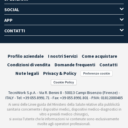
SOCIAL
APP
CONTATTI
Profilo aziendale
I nostri Servizi
Come acquistare
Condizioni di vendita
Domande frequenti
Contatti
Note legali
Privacy & Policy
Preferenze cookie
TecniWork S.p.A. - Via R. Benini 8 - 50013 Campi Bisenzio (Firenze) -
ITALY - Tel: +39 055.8991.71 - Fax: +39 055.8991.801 - P.IVA: 01812000485
Ai sensi delle Linee guida del Ministero della Salute relative alla pubblicità
sanitaria concernente i dispositivi medici, dispositivi medico-diagnostici in
vitro e presidi medico chirurgici,
si avvisa l'utente che le informazioni ivi contenute sono esclusivamente
rivolte agli operatori professionali.