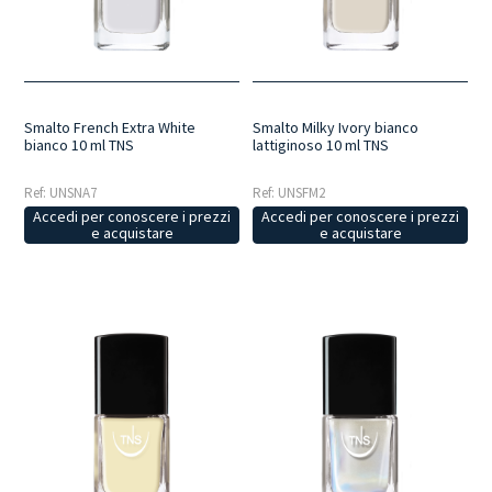
texture uniformi per una stesura senza striature e finish naturali ed
eleganti.
Smalto French Extra White
Smalto Milky Ivory bianco
bianco 10 ml TNS
lattiginoso 10 ml TNS
Ref: UNSNA7
Ref: UNSFM2
Accedi per conoscere i prezzi
Accedi per conoscere i prezzi
e acquistare
e acquistare