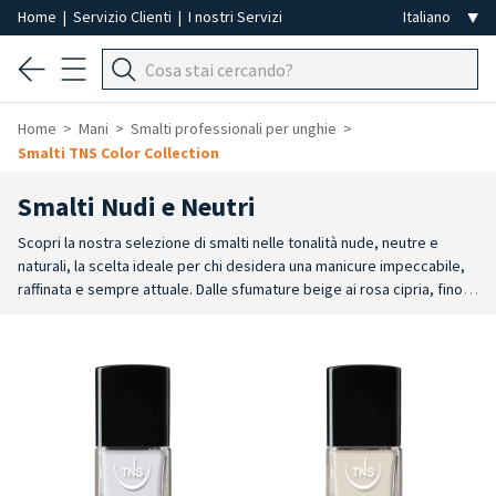
Home
|
Servizio Clienti
|
I nostri Servizi
Home
Mani
Smalti professionali per unghie
Smalti TNS Color Collection
Smalti Nudi e Neutri
Scopri la nostra selezione di smalti nelle tonalità nude, neutre e
naturali, la scelta ideale per chi desidera una manicure impeccabile,
raffinata e sempre attuale. Dalle sfumature beige ai rosa cipria, fino
agli effetti lattiginosi e second skin, questi colori valorizzano l’unghia
esaltandone la bellezza naturale.
Ideali per un effetto naturale, una
base elegante o un look minimal, le tonalità nude e neutre sono un
must-have.
Perfetti per ogni occasione, si adattano a ogni incarnato
per un risultato pulito, curato e professionale. Le nuance neutre sono
apprezzate nei trattamenti estetici perché donano alle mani un
aspetto sano, ordinato e luminoso, ideale sia per manicure che per
pedicure.
Colori versatili dal nude rosato al beige caldo e freddo;