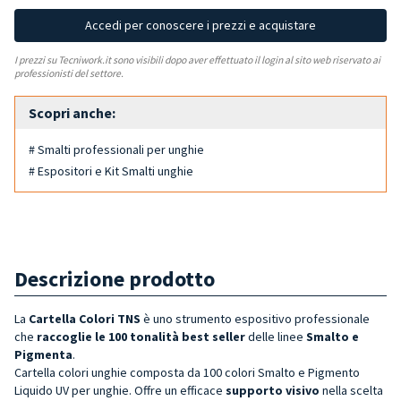
Accedi per conoscere i prezzi e acquistare
I prezzi su Tecniwork.it sono visibili dopo aver effettuato il login al sito web riservato ai
professionisti del settore.
Scopri anche:
# Smalti professionali per unghie
# Espositori e Kit Smalti unghie
Descrizione prodotto
La
Cartella Colori TNS
è uno strumento espositivo professionale
che
raccoglie le 100 tonalità best seller
delle linee
Smalto e
Pigmenta
.
Cartella colori unghie composta da 100 colori Smalto e Pigmento
Liquido UV per unghie. Offre un efficace
supporto visivo
nella scelta