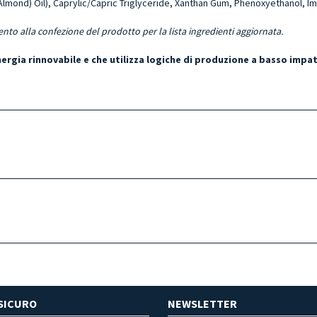
t Almond) Oil), Caprylic/Capric Triglyceride, Xanthan Gum, Phenoxyethanol, I
ento alla confezione del prodotto per la lista ingredienti aggiornata.
energia rinnovabile e che utilizza logiche di produzione a basso impa
SICURO
NEWSLETTER