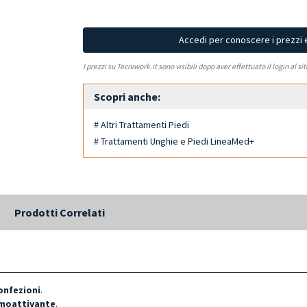
Accedi per conoscere i prezzi 
I prezzi su Tecniwork.it sono visibili dopo aver effettuato il login al si
Scopri anche:
# Altri Trattamenti Piedi
# Trattamenti Unghie e Piedi LineaMed+
Prodotti Correlati
confezioni
.
ermoattivante
.