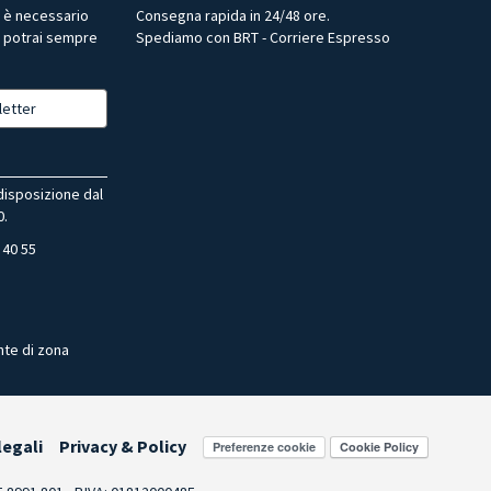
r è necessario
Consegna rapida in 24/48 ore.
, potrai sempre
Spediamo con BRT - Corriere Espresso
letter
 disposizione dal
0.
 40 55
nte di zona
legali
Privacy & Policy
Preferenze cookie