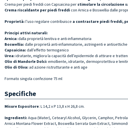
Crema per piedi freddi con Capsaicina per
stimolare la circolazione 
Crema riscaldante per piedi freddi
con
Arnica e Boswellia dalle propr
Proprietà:
l’uso regolare contribuisce
a contrastare piedi freddi, p
Principi attivi naturali:
Arnica:
dalla proprietà lenitiva e anti-infiammatoria
Boswellia:
dalle proprietà anti-infiammatorie, astringenti e antisettiche
Capsaicina:
dall’effetto termogenico
Urea:
idratante, migliora la capacità dell’epidermide di attirare e tratten
Olio di Mandorle Dolci:
emolliente, idratante, dermoprotettiva e leniti
Olio di Oliva:
ad azione ristrutturante e anti age
Formato singola confezione 75 ml
Specifiche
Misure Espositore
: L 14,2 x P 13,8 x H 26,8 cm.
Ingredienti:
Aqua (Water), Cete­aryl Alcohol, Glycerin, Cam­phor, Petro
Arnica Montana Flower Extract, Boswellia Serrata Gum Extract, Simmondsi