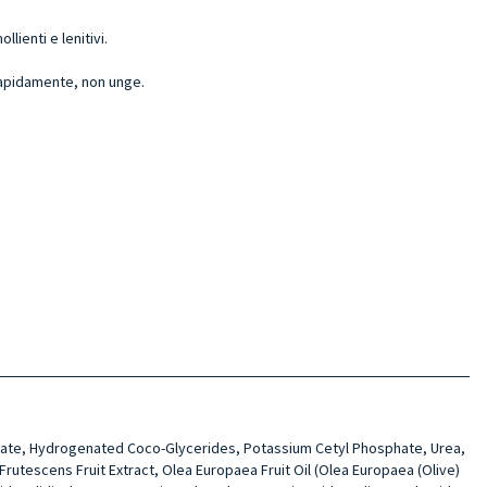
lienti e lenitivi.
rapidamente, non unge.
tearate, Hydrogenated Coco-Glycerides, Potassium Cetyl Phosphate, Ure­a,
utescens Fruit Extract, Olea Europaea Fru­it Oil (Olea Europaea (Olive)