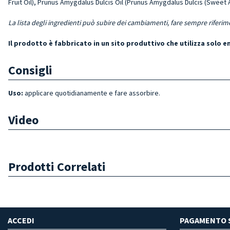
Fru­it Oil), Prunus Amygdalus Dul­cis Oil (Prunus Amygdalus Dul­cis (Swee
La lista degli ingredienti può subire dei cambiamenti, fare sempre riferim
Il prodotto è fabbricato in un sito produttivo che utilizza solo 
Consigli
Uso:
applicare quotidianamente e fare assorbire.
Video
Prodotti Correlati
ACCEDI
PAGAMENTO 