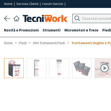
Home
|
Servizio Clienti
|
I nostri Servizi
|
Novità e Promozioni
Strumenti
Micromotori e frese
Piedi
Home
Piedi
Altri Trattamenti Piedi
Trattamenti Unghie e P