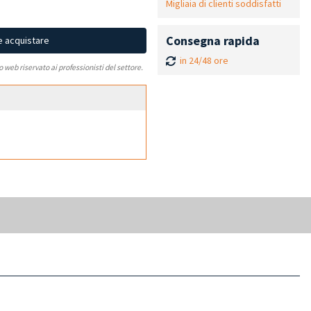
Migliaia di clienti soddisfatti
Consegna rapida
e acquistare
in 24/48 ore
to web riservato ai professionisti del settore.