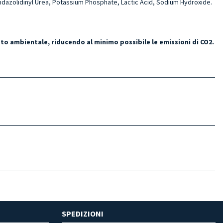
midazo­lidinyl Urea, Potassium Phospha­te, Lactic Acid, Sodium Hydroxide.
tto ambientale, riducendo al minimo possibile le emissioni di CO2.
SPEDIZIONI