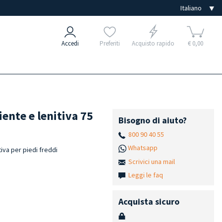
Accedi
Preferiti
Acquisto rapido
€ 0,00
ente e lenitiva 75
Bisogno di aiuto?
800 90 40 55
Whatsapp
iva per piedi freddi
Scrivici una mail
Leggi le faq
Acquista sicuro