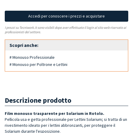
Accedi per conoscere i prezzi e acquistare
I prezzi su Tecniwork.it sono visibili dopo aver effettuato il login al sito web riservato ai
professionisti del settore.
Scopri anche:
# Monouso Professionale
# Monouso per Poltrone e Lettini
Descrizione prodotto
Film monouso trasparente per Solarium in Rotolo.
Pellicola usa e getta professionale per Lettini Solarium; s
i tratta di un
rivestimento ideato per i lettini abbronzanti,
per proteggere il
Solarium durante l'esposizione.