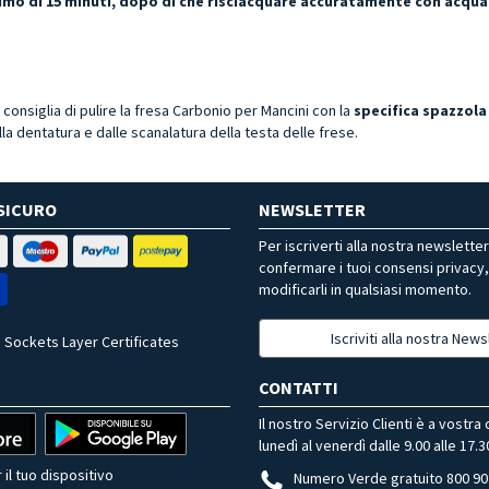
ssimo di 15 minuti, dopo di che risciacquare accuratamente con acqua
i consiglia di pulire la fresa Carbonio per Mancini con la
specifica spazzola
la dentatura e dalle scanalatura della testa delle frese.
SICURO
NEWSLETTER
Per iscriverti alla nostra newslette
confermare i tuoi consensi privacy
modificarli in qualsiasi momento.
Iscriviti alla nostra News
 Sockets Layer Certificates
CONTATTI
Il nostro Servizio Clienti è a vostra
lunedì al venerdì dalle 9.00 alle 17.3
 il tuo dispositivo
Numero Verde gratuito 800 90