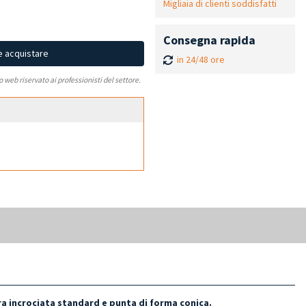
Migliaia di clienti soddisfatti
Consegna rapida
e acquistare
in 24/48 ore
to web riservato ai professionisti del settore.
a incrociata standard e punta di forma conica.