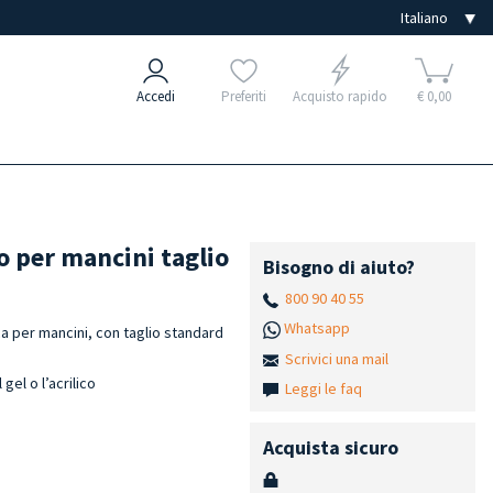
Accedi
Preferiti
Acquisto rapido
€ 0,00
o per mancini taglio
Bisogno di aiuto?
800 90 40 55
Whatsapp
a per mancini, con taglio standard
Scrivici una mail
gel o l’acrilico
Leggi le faq
Acquista sicuro