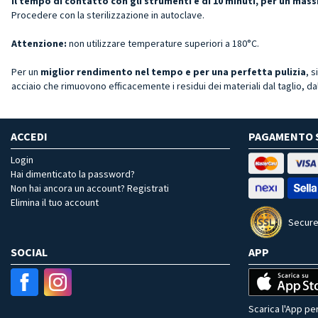
Il tempo di contatto con gli strumenti è di 10 minuti, per un ma
Procedere con la sterilizzazione in autoclave.
Attenzione:
non utilizzare temperature superiori a 180°C.
Per un
miglior rendimento nel tempo e per una perfetta pulizia
, s
acciaio che rimuovono efficacemente i residui dei materiali dal taglio, dal
ACCEDI
PAGAMENTO 
Login
Hai dimenticato la password?
Non hai ancora un account? Registrati
Elimina il tuo account
Secure
SOCIAL
APP
Scarica l'App per