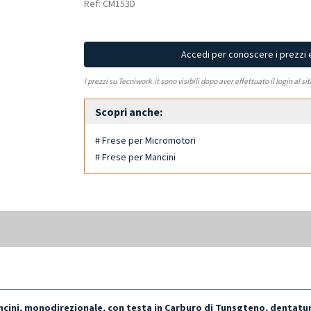
Ref: CM153D
Accedi per conoscere i prezzi 
I prezzi su Tecniwork.it sono visibili dopo aver effettuato il login al si
Scopri anche:
# Frese per Micromotori
# Frese per Mancini
cini, monodirezionale, con testa in Carburo di Tunsgteno, dentatur