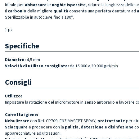
Ideale per
abbassare
le
unghie ispessite
, ridurre la lunghezza delle u
Il
carbonio
della migliore
qualità
consente una perfetta dentatura ad
a
Sterilizzabile in autoclave fino a 180°.
1 pz
Specifiche
Diametro:
4,5 mm
Velocità di utilizzo consigliata:
da 15.000 a 30.000 giri/min
Consigli
Utilizzo:
Impostare la rotazione del micromotore in senso antiorario e lavorare co
Corretta igiene:
Nebulizzare
con Ref. CP709, ENZIMASEPT SPRAY,
pretrattante
per st
Sciacquare
e procedere con la
pulizia, detersione e disinfezione
co
apparecchiature ad ultrasuoni.