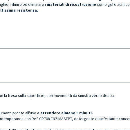
nghie, rifinire ed eliminare i
materiali di ricostruzione
come gel e acrilico
ltissima resistenza.
n la fresa sulla superficie, con movimenti da sinistra verso destra.
rumenti pronto all'uso e
attendere almeno 5 minuti.
ntemporanea con Ref. CP708 ENZIMASEPT, detergente disinfettante concentr