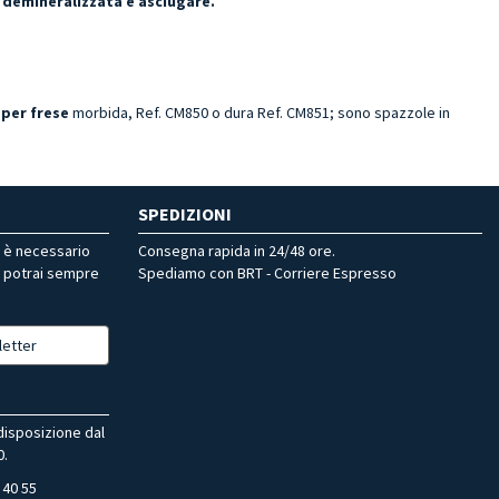
 demineralizzata e asciugare.
 per frese
morbida, Ref. CM850 o dura Ref. CM851; sono spazzole in
SPEDIZIONI
r è necessario
Consegna rapida in 24/48 ore.
, potrai sempre
Spediamo con BRT - Corriere Espresso
letter
 disposizione dal
0.
 40 55