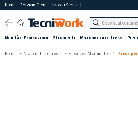
Home
|
Servizio Clienti
|
I nostri Servizi
|
Novità e Promozioni
Strumenti
Micromotori e frese
Piedi
Home
Micromotori e frese
Frese per Micromotori
Frese per