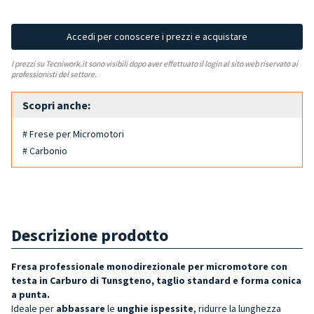
Accedi per conoscere i prezzi e acquistare
I prezzi su Tecniwork.it sono visibili dopo aver effettuato il login al sito web riservato ai
professionisti del settore.
Scopri anche:
# Frese per Micromotori
# Carbonio
Descrizione prodotto
Fresa professionale monodirezionale per micromotore con
testa in Carburo di Tunsgteno, taglio standard e forma conica
a punta.
Ideale per
abbassare
le
unghie ispessite
, ridurre la lunghezza