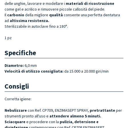
delle unghie, lavorare e modellare i
materiali di ricostruzione
come gel e acrilico e rimuovere piccole callosità del piede.
Il
carbonio
della migliore
qualità
consente una perfetta dentatura
ad
altissima resistenza.
Sterilizzabile in autoclave fino a 180°.
1 pz
Specifiche
Diametro:
6,0 mm
Velocità di utilizzo consigliata:
da 15.000 a 20.000 giri/min
Consigli
Corretta igiene:
Nebulizzare
con Ref. CP709, ENZIMASEPT SPRAY,
pretrattante
per
strumenti pronto all'uso e
attendere almeno 5 minuti.
Sciacquare
e procedere con la
pulizia, detersione e
disinfezione
contemporanea con Ref. CP708 ENZIMASEPT,