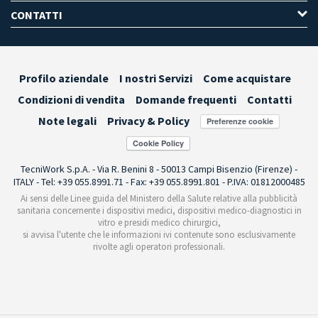
CONTATTI
Profilo aziendale
I nostri Servizi
Come acquistare
Condizioni di vendita
Domande frequenti
Contatti
Note legali
Privacy & Policy
Preferenze cookie
TecniWork S.p.A. - Via R. Benini 8 - 50013 Campi Bisenzio (Firenze) -
ITALY - Tel: +39 055.8991.71 - Fax: +39 055.8991.801 - P.IVA: 01812000485
Ai sensi delle Linee guida del Ministero della Salute relative alla pubblicità
sanitaria concernente i dispositivi medici, dispositivi medico-diagnostici in
vitro e presidi medico chirurgici,
si avvisa l'utente che le informazioni ivi contenute sono esclusivamente
rivolte agli operatori professionali.