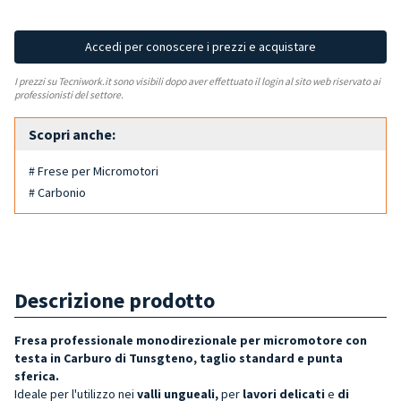
Accedi per conoscere i prezzi e acquistare
I prezzi su Tecniwork.it sono visibili dopo aver effettuato il login al sito web riservato ai
professionisti del settore.
Scopri anche:
# Frese per Micromotori
# Carbonio
Descrizione prodotto
Fresa professionale monodirezionale per micromotore con
testa in Carburo di Tunsgteno, taglio standard e punta
sferica.
Ideale per l'utilizzo nei
valli ungueali,
per
lavori delicati
e
di