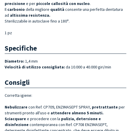
precisione
e per
piccole callosità con nucleo
.
Il
carbonio
della migliore
qualità
consente una perfetta dentatura
ad
altissima resistenza.
Sterilizzabile in autoclave fino a 180°.
1 pz
Specifiche
Diametro:
1,4 mm
Velocità di utilizzo consigliata:
da 10.000 a 40.000 giri/min
Consigli
Corretta igiene:
Nebulizzare
con Ref. CP709, ENZIMASEPT SPRAY,
pretrattante
per
strumenti pronto all'uso e
attendere almeno 5 minuti.
Sciacquare
e procedere con la
pulizia, detersione e
disinfezione
contemporanea con Ref. CP708 ENZIMASEPT,
detergente disinfettante concentrato, che deve essere diluito in