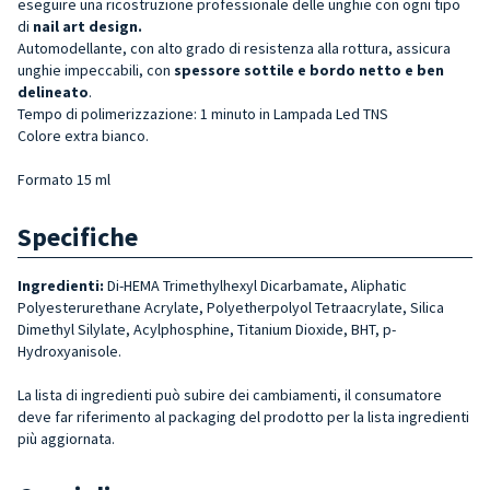
eseguire una ricostruzione professionale delle unghie con ogni tipo
di
nail art design.
A
utomodellante, con alto grado di resistenza alla rottura, assicura
unghie impeccabili
, con
spessore sottile e bordo netto e ben
delineato
.
Tempo di polimerizzazione: 1 minuto in Lampada Led TNS
Colore extra bianco.
Formato 15 ml
Specifiche
Ingredienti:
Di-HEMA Trimethylhexyl Dicarbamate, Aliphatic
Polyesterurethane Acrylate, Polyetherpolyol Tetraacrylate, Silica
Dimethyl Silylate, Acylphosphine, Titanium Dioxide, BHT, p-
Hydroxyanisole.
La lista di ingredienti può subire dei cambiamenti, il consumatore
deve far riferimento al packaging del prodotto per la lista ingredienti
più aggiornata.