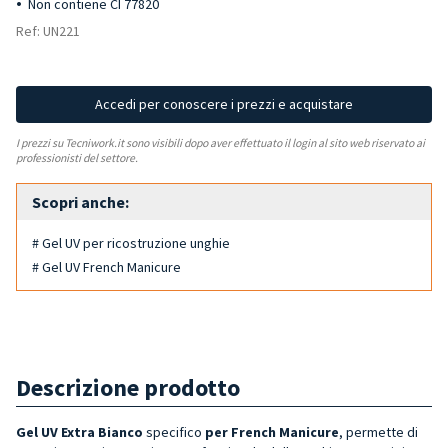
Non contiene CI 77820
Ref: UN221
Accedi per conoscere i prezzi e acquistare
I prezzi su Tecniwork.it sono visibili dopo aver effettuato il login al sito web riservato ai
professionisti del settore.
Scopri anche:
# Gel UV per ricostruzione unghie
# Gel UV French Manicure
Descrizione prodotto
Gel UV Extra Bianco
specifico
per French Manicure
, permette di