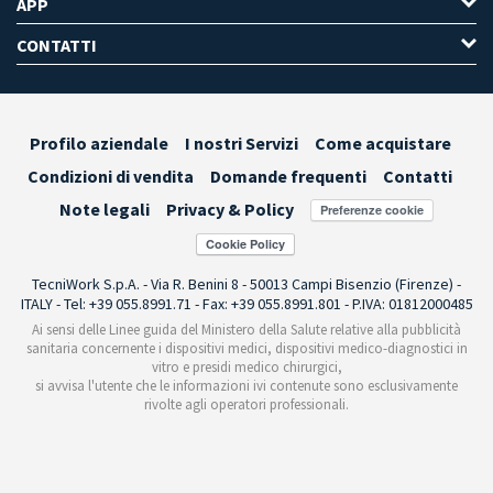
APP
CONTATTI
Profilo aziendale
I nostri Servizi
Come acquistare
Condizioni di vendita
Domande frequenti
Contatti
Note legali
Privacy & Policy
Preferenze cookie
TecniWork S.p.A. - Via R. Benini 8 - 50013 Campi Bisenzio (Firenze) -
ITALY - Tel: +39 055.8991.71 - Fax: +39 055.8991.801 - P.IVA: 01812000485
Ai sensi delle Linee guida del Ministero della Salute relative alla pubblicità
sanitaria concernente i dispositivi medici, dispositivi medico-diagnostici in
vitro e presidi medico chirurgici,
si avvisa l'utente che le informazioni ivi contenute sono esclusivamente
rivolte agli operatori professionali.