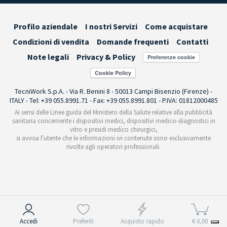
Profilo aziendale
I nostri Servizi
Come acquistare
Condizioni di vendita
Domande frequenti
Contatti
Note legali
Privacy & Policy
Preferenze cookie
TecniWork S.p.A. - Via R. Benini 8 - 50013 Campi Bisenzio (Firenze) -
ITALY - Tel: +39 055.8991.71 - Fax: +39 055.8991.801 - P.IVA: 01812000485
Ai sensi delle Linee guida del Ministero della Salute relative alla pubblicità
sanitaria concernente i dispositivi medici, dispositivi medico-diagnostici in
vitro e presidi medico chirurgici,
si avvisa l'utente che le informazioni ivi contenute sono esclusivamente
rivolte agli operatori professionali.
Informativa sulla raccolta
Accedi
Preferiti
Acquisto rapido
€ 0,00