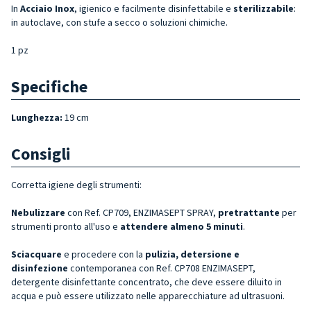
In
Acciaio Inox
, igienico e facilmente disinfettabile e
sterilizzabile
:
in autoclave, con stufe a secco o soluzioni chimiche.
1 pz
Specifiche
Lunghezza:
19 cm
Consigli
Corretta igiene degli strumenti:
Nebulizzare
con Ref. CP709, ENZIMASEPT SPRAY,
pretrattante
per
strumenti pronto all'uso e
attendere almeno 5 minuti
.
Sciacquare
e procedere con la
pulizia, detersione e
disinfezione
contemporanea con Ref. CP708 ENZIMASEPT,
detergente disinfettante concentrato, che deve essere diluito in
acqua e può essere utilizzato nelle apparecchiature ad ultrasuoni.