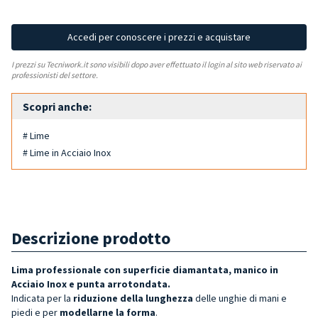
Accedi per conoscere i prezzi e acquistare
I prezzi su Tecniwork.it sono visibili dopo aver effettuato il login al sito web riservato ai
professionisti del settore.
Scopri anche:
# Lime
# Lime in Acciaio Inox
Descrizione prodotto
Lima professionale con superficie diamantata, manico in
Acciaio Inox e punta arrotondata.
Indicata per la
riduzione della lunghezza
delle unghie di mani e
piedi e per
modellarne la forma
.