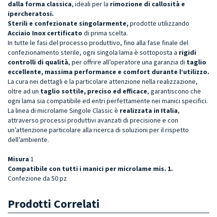
dalla forma classica
, ideali per la
rimozione
di callosità e
ipercheratosi.
Sterili e c
onfezionate singolarmente,
prodotte utilizzando
Acciaio Inox
certificato
di prima scelta.
In tutte le fasi del processo produttivo, fino alla fase finale del
confezionamento sterile, ogni singola lama è sottoposta a
rigidi
controlli di qualità
, per offrire all’operatore una garanzia di
taglio
eccellente, massima performance e comfort durante l’utilizzo.
La cura nei dettagli e la particolare attenzione nella realizzazione,
oltre ad un
taglio sottile, preciso ed efficac
e
, garantiscono che
ogni lama sia compatibile ed entri perfettamente nei manici specifici.
La linea di microlame Singole Classic è
realizzata in Italia
,
attraverso processi produttivi avanzati di precisione e con
un’attenzione particolare alla ricerca di soluzioni per il rispetto
dell’ambiente.
Misura
1
Compatibile con tutti i manici per microlame mis. 1.
Confezione da 50 pz
Prodotti Correlati