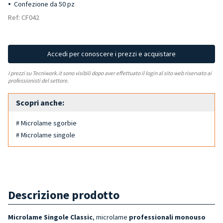
Confezione da 50 pz
Ref: CF042
Accedi per conoscere i prezzi e acquistare
I prezzi su Tecniwork.it sono visibili dopo aver effettuato il login al sito web riservato ai
professionisti del settore.
Scopri anche:
# Microlame sgorbie
# Microlame singole
Descrizione prodotto
M
icrolame
Singole
Classic
, microlame
professionali monouso