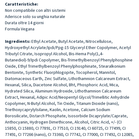
Caratteristiche:
Non compatibile con altri sistemi
Aderisce solo su unghia naturale
Durata oltre 14 giorni
Formula Vegana
Ingredients:
Ethyl Acetate, Butyl Acetate, Nitrocellulose,
Hydroxyethyl Acrylate/Ipdi/Ppg-15 Glyceryl Ether Copolymer, Acetyl
Tributyl Citrate, Isopropyl Alcohol, Bis-Hema Poly(1,4-
Butanediol)-9/Ipdi Copolymer, Bis-Trimethylbenzoyl Phenylphosphine
Oxide, Ethyl Trimethylbenzoyl Phenylphosphinate, Stearalkonium
Bentonite, Synthetic Fluorphlogopite, Tocopherol, Mannitol,
Diatomaceous Earth, Zinc Sulfate, Lithothamnion Calcareum Extract,
Hexanal, Silica, Diacetone Alcohol, Bht, Phosphoric Acid, Mica,
Hydrated Silica, Aluminum Hydroxide, Lithothamnion Calcareum
Extract, Hexanal, Adipic Acid/Neopentyl Glycol/Trimellitic Anhydride
Copolymer, N-Butyl Alcohol, Tin Oxide, Titanum Dioxide (nano),
Triethoxycaprylylsilane, Kaolin, Acetone, Calcium Sodium
Borosilicate, Distarch Phosphate, Isosorbide Dicaprylate/Caprate,
Anthocyanin, Hydrogen Dimethicone, Alcohol, Citric Acid, +/- (CI
15850, CI 15880, CI 77891, CI 77510, CI 19140, CI 60725, CI 77499, CI
77491, CI 77266 (nano), CI 73360, CI 77742, CI 77000, CI 77492, CI 12085,