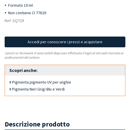
Formato 10 ml
Non contiene CI 77820
Ref: SQ729
Accedi per conoscere i prezzi e acquistare
I prezzi su Tecniwork.it sono visibili dopo aver effettuato il login al sito web riservato ai
professionisti del settore.
Scopri anche:
# Pigmenta pigmento UV per unghie
# Pigmenta Neri Grigi Blu e Verdi
Descrizione prodotto