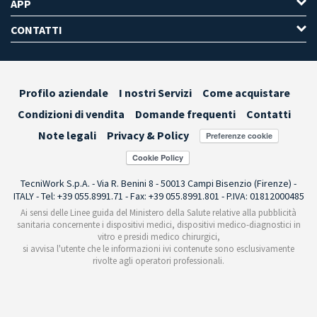
APP
CONTATTI
Profilo aziendale
I nostri Servizi
Come acquistare
Condizioni di vendita
Domande frequenti
Contatti
Note legali
Privacy & Policy
Preferenze cookie
TecniWork S.p.A. - Via R. Benini 8 - 50013 Campi Bisenzio (Firenze) -
ITALY - Tel: +39 055.8991.71 - Fax: +39 055.8991.801 - P.IVA: 01812000485
Ai sensi delle Linee guida del Ministero della Salute relative alla pubblicità
sanitaria concernente i dispositivi medici, dispositivi medico-diagnostici in
vitro e presidi medico chirurgici,
si avvisa l'utente che le informazioni ivi contenute sono esclusivamente
rivolte agli operatori professionali.