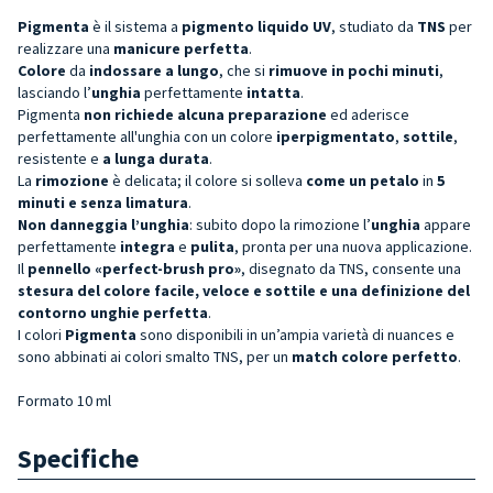
Pigmenta
è il sistema a
pigmento liquido UV
, studiato da
TNS
per
realizzare una
manicure perfetta
.
Colore
da
indossare a lungo
, che si
rimuove in pochi minuti
,
lasciando l’
unghia
perfettamente
intatta
.
Pigmenta
non richiede alcuna preparazione
ed aderisce
perfettamente all'unghia con un colore
iperpigmentato
,
sottile
,
resistente e
a lunga durata
.
La
rimozione
è delicata; il colore si solleva
come un petalo
in
5
minuti e senza limatura
.
Non danneggia l’unghia
: subito dopo la rimozione l’
unghia
appare
perfettamente
integra
e
pulita
, pronta per una nuova applicazione.
Il
pennello «perfect-brush pro»
, disegnato da TNS, consente una
stesura del colore facile, veloce e sottile e una definizione del
contorno unghie perfetta
.
I colori
Pigmenta
sono disponibili in un’ampia varietà di nuances e
sono abbinati ai colori smalto TNS, per un
match colore perfetto
.
Formato 10 ml
Specifiche