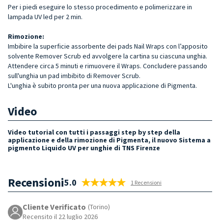
Per i piedi eseguire lo stesso procedimento e polimerizzare in
lampada UV led per 2 min.
Rimozione:
Imbibire la superficie assorbente dei pads Nail Wraps con l’apposito
solvente Remover Scrub ed avvolgere la cartina su ciascuna unghia.
Attendere circa 5 minuti e rimuovere il Wraps. Concludere passando
sull'unghia un pad imbibito di Remover Scrub.
L'unghia è subito pronta per una nuova applicazione di Pigmenta.
Video
Video tutorial con tutti i passaggi step by step della
applicazione e della rimozione di Pigmenta, il nuovo Sistema a
pigmento Liquido UV per unghie di TNS Firenze
Recensioni
5.0
1 Recensioni
Cliente Verificato
(Torino)
Recensito il 22 luglio 2026