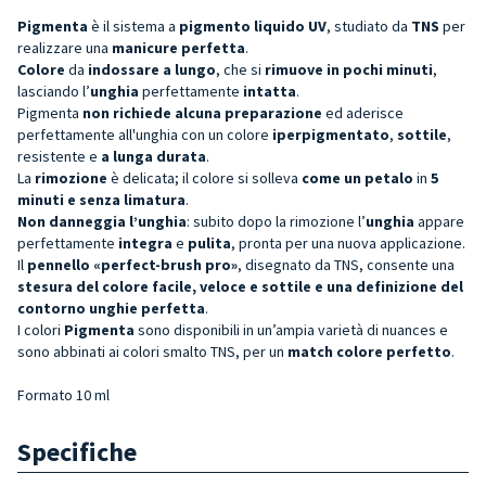
Pigmenta
è il sistema a
pigmento liquido UV
, studiato da
TNS
per
realizzare una
manicure perfetta
.
Colore
da
indossare a lungo
, che si
rimuove in pochi minuti
,
lasciando l’
unghia
perfettamente
intatta
.
Pigmenta
non richiede alcuna preparazione
ed aderisce
perfettamente all'unghia con un colore
iperpigmentato
,
sottile
,
resistente e
a lunga durata
.
La
rimozione
è delicata; il colore si solleva
come un petalo
in
5
minuti e senza limatura
.
Non danneggia l’unghia
: subito dopo la rimozione l’
unghia
appare
perfettamente
integra
e
pulita
, pronta per una nuova applicazione.
Il
pennello «perfect-brush pro»
, disegnato da TNS, consente una
stesura del colore facile, veloce e sottile e una definizione del
contorno unghie perfetta
.
I colori
Pigmenta
sono disponibili in un’ampia varietà di nuances e
sono abbinati ai colori smalto TNS, per un
match colore perfetto
.
Formato 10 ml
Specifiche