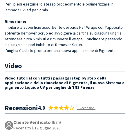
Per i piedi eseguire lo stesso procedimento e polimerizzare in
lampada UV led per 2 min.
Rimozione:
Imbibire la superficie assorbente dei pads Nail Wraps con l’apposito
solvente Remover Scrub ed avvolgere la cartina su ciascuna unghia.
Attendere circa 5 minuti e rimuovere il Wraps. Concludere passando
sull'unghia un pad imbibito di Remover Scrub.
L'unghia è subito pronta per una nuova applicazione di Pigmenta.
Video
Video tutorial con tutti i passaggi step by step della
applicazione e della rimozione di Pigmenta, il nuovo Sistema a
pigmento Liquido UV per unghie di TNS Firenze
Recensioni
4.0
1 Recensioni
Cliente Verificato
(Bari)
Recensito il 12 giugno 2026