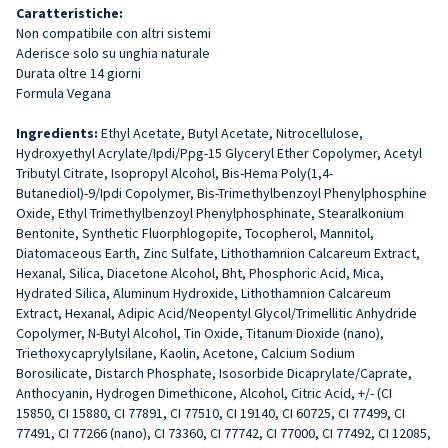
Caratteristiche:
Non compatibile con altri sistemi
Aderisce solo su unghia naturale
Durata oltre 14 giorni
Formula Vegana
Ingredients:
Ethyl Acetate, Butyl Acetate, Nitrocellulose,
Hydroxyethyl Acrylate/Ipdi/Ppg-15 Glyceryl Ether Copolymer, Acetyl
Tributyl Citrate, Isopropyl Alcohol, Bis-Hema Poly(1,4-
Butanediol)-9/Ipdi Copolymer, Bis-Trimethylbenzoyl Phenylphosphine
Oxide, Ethyl Trimethylbenzoyl Phenylphosphinate, Stearalkonium
Bentonite, Synthetic Fluorphlogopite, Tocopherol, Mannitol,
Diatomaceous Earth, Zinc Sulfate, Lithothamnion Calcareum Extract,
Hexanal, Silica, Diacetone Alcohol, Bht, Phosphoric Acid, Mica,
Hydrated Silica, Aluminum Hydroxide, Lithothamnion Calcareum
Extract, Hexanal, Adipic Acid/Neopentyl Glycol/Trimellitic Anhydride
Copolymer, N-Butyl Alcohol, Tin Oxide, Titanum Dioxide (nano),
Triethoxycaprylylsilane, Kaolin, Acetone, Calcium Sodium
Borosilicate, Distarch Phosphate, Isosorbide Dicaprylate/Caprate,
Anthocyanin, Hydrogen Dimethicone, Alcohol, Citric Acid, +/- (CI
15850, CI 15880, CI 77891, CI 77510, CI 19140, CI 60725, CI 77499, CI
77491, CI 77266 (nano), CI 73360, CI 77742, CI 77000, CI 77492, CI 12085,