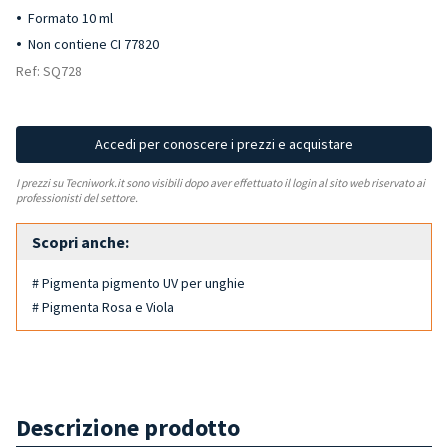
Formato 10 ml
Non contiene CI 77820
Ref: SQ728
Accedi per conoscere i prezzi e acquistare
I prezzi su Tecniwork.it sono visibili dopo aver effettuato il login al sito web riservato ai
professionisti del settore.
Scopri anche:
# Pigmenta pigmento UV per unghie
# Pigmenta Rosa e Viola
Descrizione prodotto