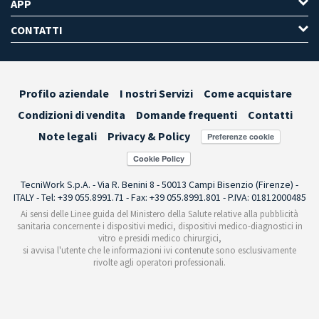
APP
CONTATTI
Profilo aziendale
I nostri Servizi
Come acquistare
Condizioni di vendita
Domande frequenti
Contatti
Note legali
Privacy & Policy
Preferenze cookie
TecniWork S.p.A. - Via R. Benini 8 - 50013 Campi Bisenzio (Firenze) -
ITALY - Tel: +39 055.8991.71 - Fax: +39 055.8991.801 - P.IVA: 01812000485
Ai sensi delle Linee guida del Ministero della Salute relative alla pubblicità
sanitaria concernente i dispositivi medici, dispositivi medico-diagnostici in
vitro e presidi medico chirurgici,
si avvisa l'utente che le informazioni ivi contenute sono esclusivamente
rivolte agli operatori professionali.