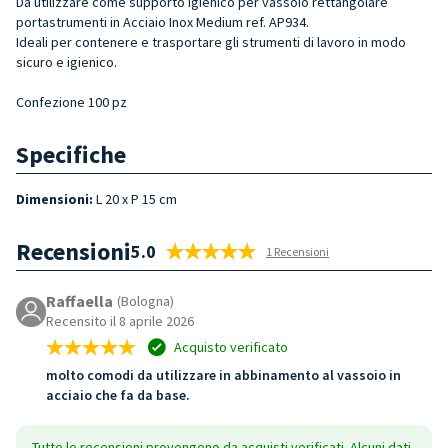
Da utilizzare come supporto igienico per vassoio rettangolare
portastrumenti in Acciaio Inox Medium ref. AP934.
Ideali per contenere e trasportare gli strumenti di lavoro in modo
sicuro e igienico.
Confezione 100 pz
Specifiche
Dimensioni:
L 20 x P 15 cm
Recensioni
5.0
1 Recensioni
Raffaella
(Bologna)
Recensito il 8 aprile 2026
Acquisto verificato
molto comodi da utilizzare in abbinamento al vassoio in
acciaio che fa da base.
Tutte le recensioni provengono da acquisti verificati. Alcuni dati