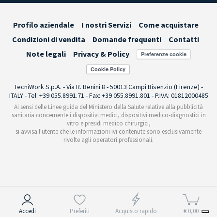
Profilo aziendale
I nostri Servizi
Come acquistare
Condizioni di vendita
Domande frequenti
Contatti
Note legali
Privacy & Policy
Preferenze cookie
TecniWork S.p.A. - Via R. Benini 8 - 50013 Campi Bisenzio (Firenze) -
ITALY - Tel: +39 055.8991.71 - Fax: +39 055.8991.801 - P.IVA: 01812000485
Ai sensi delle Linee guida del Ministero della Salute relative alla pubblicità
sanitaria concernente i dispositivi medici, dispositivi medico-diagnostici in
vitro e presidi medico chirurgici,
si avvisa l'utente che le informazioni ivi contenute sono esclusivamente
rivolte agli operatori professionali.
Informativa sulla raccolta
Accedi
Preferiti
Acquisto rapido
€ 0,00