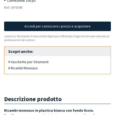
Confezione 100 pz
Ref: AP934R
Accedi per conoscere i prezzi e acquistare
I prezzi su Tecniwork.it sono visibili dopo aver effettuato il login al sito web riservato ai
professionisti del settore.
Scopri anche:
# Vaschette per Strumenti
# Ricambi Monouso
Descrizione prodotto
Ricambi monouso in plastica bianca con fondo liscio.