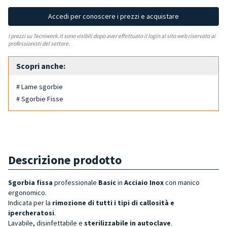
Accedi per conoscere i prezzi e acquistare
I prezzi su Tecniwork.it sono visibili dopo aver effettuato il login al sito web riservato ai
professionisti del settore.
Scopri anche:
# Lame sgorbie
# Sgorbie Fisse
Descrizione prodotto
Sgorbia fissa
professionale
Basic
in
Acciaio Inox
con manico
ergonomico.
Indicata per la
rimozione di tutti i tipi di callosità e
ipercheratosi
.
Lavabile, disinfettabile e
sterilizzabile in autoclave
.