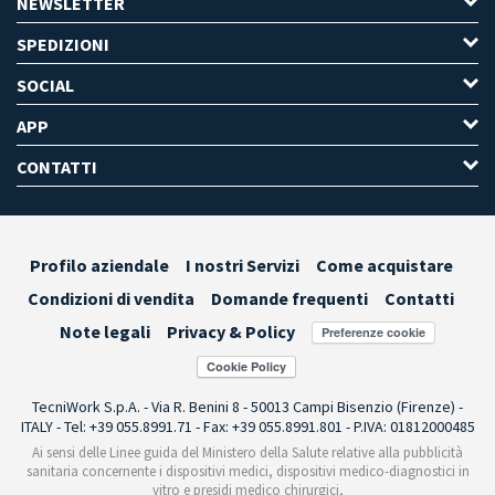
NEWSLETTER
SPEDIZIONI
SOCIAL
APP
CONTATTI
Profilo aziendale
I nostri Servizi
Come acquistare
Condizioni di vendita
Domande frequenti
Contatti
Note legali
Privacy & Policy
Preferenze cookie
TecniWork S.p.A. - Via R. Benini 8 - 50013 Campi Bisenzio (Firenze) -
ITALY - Tel: +39 055.8991.71 - Fax: +39 055.8991.801 - P.IVA: 01812000485
Ai sensi delle Linee guida del Ministero della Salute relative alla pubblicità
sanitaria concernente i dispositivi medici, dispositivi medico-diagnostici in
vitro e presidi medico chirurgici,