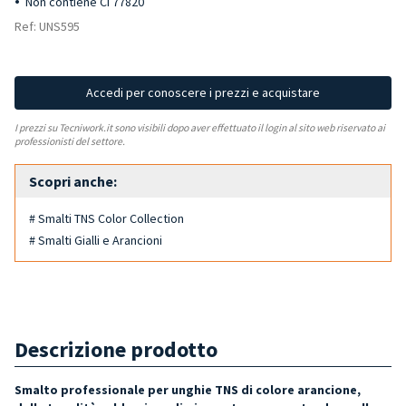
Non contiene CI 77820
Ref: UNS595
Accedi per conoscere i prezzi e acquistare
I prezzi su Tecniwork.it sono visibili dopo aver effettuato il login al sito web riservato ai
professionisti del settore.
Scopri anche:
# Smalti TNS Color Collection
# Smalti Gialli e Arancioni
Descrizione prodotto
Smalto professionale per unghie TNS di colore arancione,