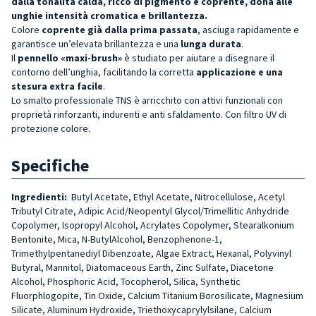
dalla tonalità calda, ricco di pigmento e coprente, dona alle
unghie intensità cromatica e brillantezza.
Colore
coprente già dalla prima passata
, asciuga rapidamente e
garantisce un’elevata brillantezza e una
lunga durata
.
Il
pennello «maxi-brush»
è studiato per aiutare a disegnare il
contorno dell’unghia, facilitando la corretta
applicazione e una
stesura extra facile
.
Lo smalto professionale TNS è arricchito con attivi funzionali con
proprietà rinforzanti, indurenti e anti sfaldamento. Con filtro UV di
protezione colore.
Specifiche
Ingredienti:
Butyl Acetate, Ethyl Acetate, Nitrocellulose, Acetyl
Tributyl Citrate, Adipic Acid/Neopentyl Glycol/Trimellitic Anhydride
Copolymer, Isopropyl Alcohol, Acrylates Copolymer, Stearalkonium
Bentonite, Mica, N-ButylAlcohol, Benzophenone-1,
Trimethylpentanediyl Dibenzoate, Algae Extract, Hexanal, Polyvinyl
Butyral, Mannitol, Diatomaceous Earth, Zinc Sulfate, Diacetone
Alcohol, Phosphoric Acid, Tocopherol, Silica, Synthetic
Fluorphlogopite, Tin Oxide, Calcium Titanium Borosilicate, Magnesium
Silicate, Aluminum Hydroxide, Triethoxycaprylylsilane, Calcium