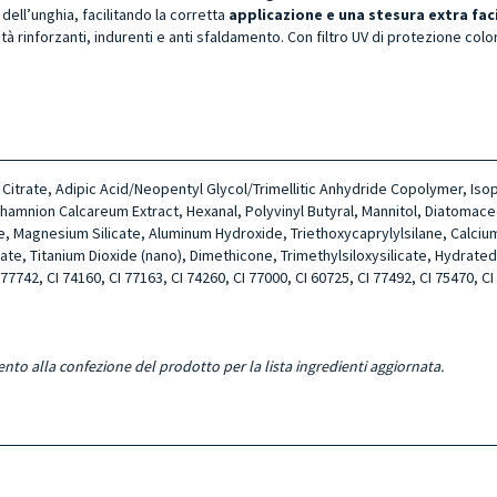
dell’unghia, facilitando la corretta
applicazione e una stesura extra fac
tà rinforzanti, indurenti e anti sfaldamento. Con filtro UV di protezione colo
tyl Citrate, Adipic Acid/Neopentyl Glycol/Trimellitic Anhydride Copolymer, I
amnion Calcareum Extract, Hexanal, Polyvinyl Butyral, Mannitol, Diatomace
cate, Magnesium Silicate, Aluminum Hydroxide, Triethoxycaprylylsilane, Calc
 Titanium Dioxide (nano), Dimethicone, Trimethylsiloxysilicate, Hydrated Sil
 77742, CI 74160, CI 77163, CI 74260, CI 77000, CI 60725, CI 77492, CI 75470, CI
ento alla confezione del prodotto per la lista ingredienti aggiornata.