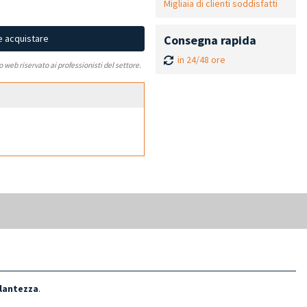
Migliaia di clienti soddisfatti
Consegna rapida
e acquistare
in 24/48 ore
to web riservato ai professionisti del settore.
llantezza
.