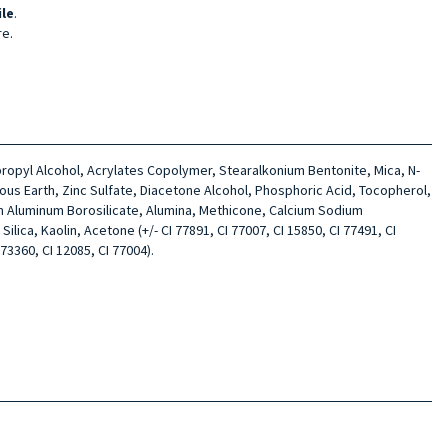
ile
.
re.
sopropyl Alcohol, Acrylates Copolymer, Stearalkonium Bentonite, Mica, N-
ous Earth, Zinc Sulfate, Diacetone Alcohol, Phosphoric Acid, Tocopherol,
ium Aluminum Borosilicate, Alumina, Methicone, Calcium Sodium
ica, Kaolin, Acetone (+/- CI 77891, CI 77007, CI 15850, CI 77491, CI
 73360, CI 12085, CI 77004).