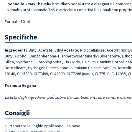
Il
pennello «maxi-brush»
è studiato per aiutare a disegnare il contorno 
Lo smalto professionale TNS è arricchito con attivi funzionali con proprie
Formato 10 ml
Specifiche
Ingredienti
: Butyl Acetate, Ethyl Acetate, Nitrocellulose, Acetyl Tribu
Butyl Alcohol, Benzophenone-1, Trimethylpentanediyl Dibenzoate, Lithoth
Silica, Synthetic Fluorphlogopite, Tin Oxide, Calcium Titanium Borosili
Borosilicate, Hydrogen Dimethicone, Aluminum Calcium Sodium Borosilicate,
19140, CI 15880, CI 77499, CI 42090, CI 77266 (nano), CI 77510, CI 12085, CI
Formula Vegana
La lista degli ingredienti può subire dei cambiamenti, fare sempre riferim
Consigli
1. Preparare le unghie applicando una base.
2. Applicare due strati di smalto.