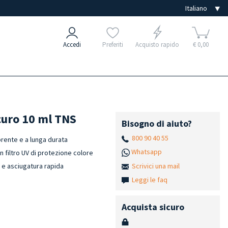
Accedi
Preferiti
Acquisto rapido
€ 0,00
curo 10 ml TNS
Bisogno di aiuto?
800 90 40 55
rente e a lunga durata
Whatsapp
n filtro UV di protezione colore
Scrivici una mail
h e asciugatura rapida
Leggi le faq
Acquista sicuro