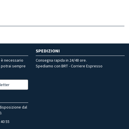
SPEDIZIONI
r è necessario
Consegna rapida in 24/48 ore.
, potrai sempre
Spediamo con BRT - Corriere Espresso
letter
 disposizione dal
0.
 40 55