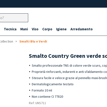
Tecnica
Mani
Viso
Corpo
Igiene
Arredamento
Collection
Smalti Blu e Verdi
Smalto Country Green verde s
Smalto professionale TNS di colore verde scuro, cop
Proprietà rinforzanti, indurenti e anti sfaldamento co
Stesura facile e veloce grazie al pennello maxi-brus
Dermatologicamente testato
Formato 10 ml
Non contiene CI 77820
Ref: UNS711