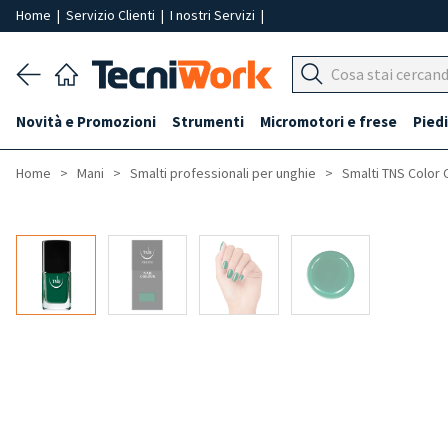
Home
|
Servizio Clienti
|
I nostri Servizi
|
Novità e Promozioni
Strumenti
Micromotori e frese
Piedi
Home
Mani
Smalti professionali per unghie
Smalti TNS Color 