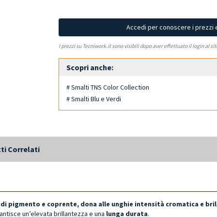
Accedi per conoscere i prezzi 
I prezzi su Tecniwork.it sono visibili dopo aver effettuato il login al si
Scopri anche:
# Smalti TNS Color Collection
# Smalti Blu e Verdi
ti Correlati
 di pigmento e coprente, dona alle unghie intensità cromatica e bri
antisce un’elevata brillantezza e una
lunga durata
.