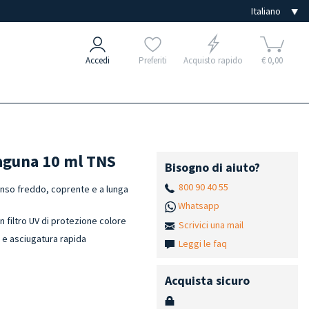
Accedi
Preferiti
Acquisto rapido
€ 0,00
aguna 10 ml TNS
Bisogno di aiuto?
800 90 40 55
enso freddo, coprente e a lunga
Whatsapp
n filtro UV di protezione colore
Scrivici una mail
h e asciugatura rapida
Leggi le faq
Acquista sicuro