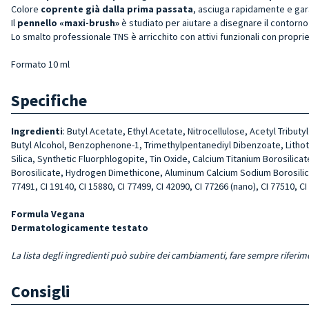
Colore
coprente già dalla prima passata
, asciuga rapidamente e gar
Il
pennello «maxi-brush»
è studiato per aiutare a disegnare il contorno 
Lo smalto professionale TNS è arricchito con attivi funzionali con proprie
Formato 10 ml
Specifiche
Ingredienti
: Butyl Acetate, Ethyl Acetate, Nitrocellulose, Acetyl Tribu
Butyl Alcohol, Benzophenone-1, Trimethylpentanediyl Dibenzoate, Lithoth
Silica, Synthetic Fluorphlogopite, Tin Oxide, Calcium Titanium Borosili
Borosilicate, Hydrogen Dimethicone, Aluminum Calcium Sodium Borosilicate,
77491, CI 19140, CI 15880, CI 77499, CI 42090, CI 77266 (nano), CI 77510, CI
Formula Vegana
Dermatologicamente testato
La lista degli ingredienti può subire dei cambiamenti, fare sempre riferim
Consigli