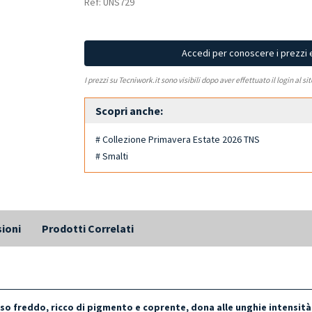
Ref: UNS729
Accedi per conoscere i prezzi 
I prezzi su Tecniwork.it sono visibili dopo aver effettuato il login al si
Scopri anche:
# Collezione Primavera Estate 2026 TNS
# Smalti
ioni
Prodotti Correlati
nso freddo
, ricco di pigmento e coprente, dona alle unghie intensità