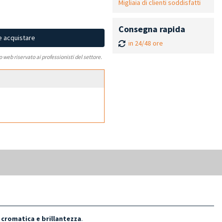
Migliaia di clienti soddisfatti
Consegna rapida
e acquistare
in 24/48 ore
to web riservato ai professionisti del settore.
 cromatica e brillantezza
.