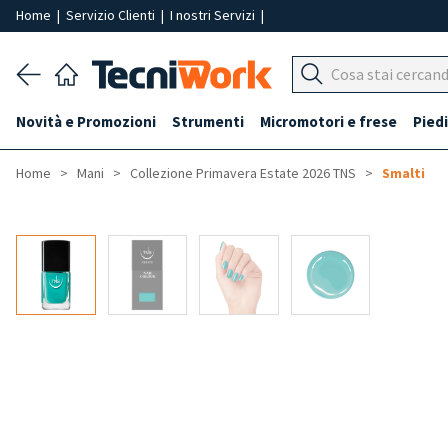
Home
|
Servizio Clienti
|
I nostri Servizi
|
Novità e Promozioni
Strumenti
Micromotori e frese
Piedi
Home
Mani
Collezione Primavera Estate 2026 TNS
Smalti