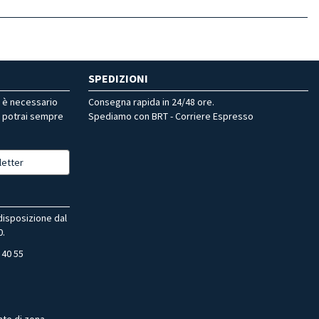
SPEDIZIONI
r è necessario
Consegna rapida in 24/48 ore.
, potrai sempre
Spediamo con BRT - Corriere Espresso
letter
 disposizione dal
0.
 40 55