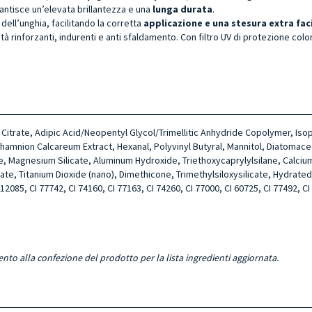
antisce un’elevata brillantezza e una
lunga durata
.
dell’unghia, facilitando la corretta
applicazione e una stesura extra fac
tà rinforzanti, indurenti e anti sfaldamento. Con filtro UV di protezione colo
tyl Citrate, Adipic Acid/Neopentyl Glycol/Trimellitic Anhydride Copolymer, I
amnion Calcareum Extract, Hexanal, Polyvinyl Butyral, Mannitol, Diatomace
cate, Magnesium Silicate, Aluminum Hydroxide, Triethoxycaprylylsilane, Calc
 Titanium Dioxide (nano), Dimethicone, Trimethylsiloxysilicate, Hydrated Sil
 12085, CI 77742, CI 74160, CI 77163, CI 74260, CI 77000, CI 60725, CI 77492, CI
ento alla confezione del prodotto per la lista ingredienti aggiornata.