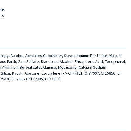
ile
.
re.
sopropyl Alcohol, Acrylates Copolymer, Stearalkonium Bentonite, Mica, N-
ous Earth, Zinc Sulfate, Diacetone Alcohol, Phosphoric Acid, Tocopherol,
ium Aluminum Borosilicate, Alumina, Methicone, Calcium Sodium
ica, Kaolin, Acetone, Etocrylene (+/- CI 77891, CI 77007, CI 15850, CI
 75470, CI 73360, CI 12085, CI 77004).