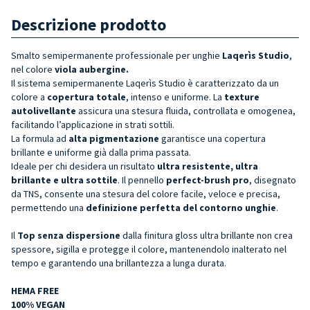
Descrizione prodotto
Smalto semipermanente professionale per unghie
Laqerìs Studio
,
nel colore
viola aubergine.
Il sistema semipermanente Laqerìs Studio è caratterizzato da un
colore a
copertura totale
, intenso e uniforme. La
texture
autolivellante
assicura una stesura fluida, controllata e omogenea,
facilitando l’applicazione in strati sottili.
La formula ad
alta pigmentazione
garantisce una copertura
brillante e uniforme già dalla prima passata.
Ideale per chi desidera un risultato
ultra resistente, ultra
brillante e ultra sottile
. Il pennello
perfect-brush pro
, disegnato
da TNS, consente una stesura del colore facile, veloce e precisa,
permettendo una
definizione perfetta del contorno unghie
.
Il
Top senza dispersione
dalla finitura gloss ultra brillante non crea
spessore, sigilla e protegge il colore, mantenendolo inalterato nel
tempo e garantendo una brillantezza a lunga durata.
HEMA FREE
100% VEGAN