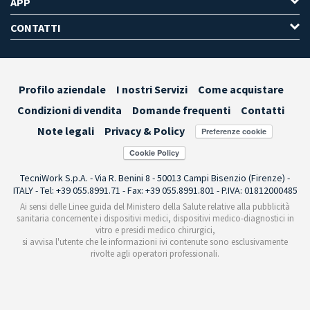
APP
CONTATTI
Profilo aziendale
I nostri Servizi
Come acquistare
Condizioni di vendita
Domande frequenti
Contatti
Note legali
Privacy & Policy
Preferenze cookie
TecniWork S.p.A. - Via R. Benini 8 - 50013 Campi Bisenzio (Firenze) -
ITALY - Tel: +39 055.8991.71 - Fax: +39 055.8991.801 - P.IVA: 01812000485
Ai sensi delle Linee guida del Ministero della Salute relative alla pubblicità
sanitaria concernente i dispositivi medici, dispositivi medico-diagnostici in
vitro e presidi medico chirurgici,
si avvisa l'utente che le informazioni ivi contenute sono esclusivamente
rivolte agli operatori professionali.