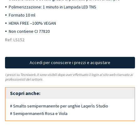
Polimerizzazione: 1 minuto in Lampada LED TNS
Formato 10 ml
HEMA FREE –100% VEGAN
Non contiene CI 77820
Ref: LS152
Accedi per conoscere i prezzi e acquistare
I prezzi su Tecniwork.it sono visibili dopo aver effettuato il login al sito web riservato ai
professionisti del settore.
Scopri anche:
# Smalto semipermanente per unghie Laqerìs Studio
# Semipermanenti Rosa e Viola