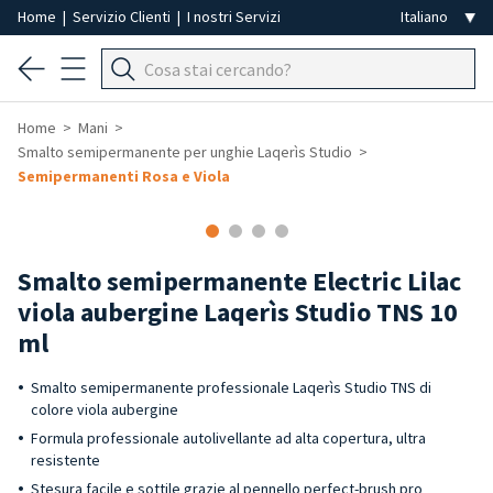
Home
|
Servizio Clienti
|
I nostri Servizi
Home
Mani
Smalto semipermanente per unghie Laqerìs Studio
Semipermanenti Rosa e Viola
Smalto semipermanente Electric Lilac
viola aubergine Laqerìs Studio TNS 10
ml
Smalto semipermanente professionale Laqerìs Studio TNS di
colore viola aubergine
Formula professionale autolivellante ad alta copertura, ultra
resistente
Stesura facile e sottile grazie al pennello perfect-brush pro