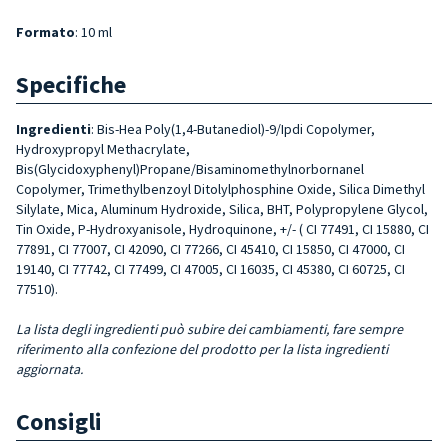
Formato
: 10 ml
Specifiche
Ingredienti
: Bis-Hea Poly(1,4-Butanediol)-9/Ipdi Copolymer,
Hydroxypropyl Methacrylate,
Bis(Glycidoxyphenyl)Propane/Bisaminomethylnorbornanel
Copolymer, Trimethylbenzoyl Ditolylphosphine Oxide, Silica Dimethyl
Silylate, Mica, Aluminum Hydroxide, Silica, BHT, Polypropylene Glycol,
Tin Oxide, P-Hydroxyanisole, Hydroquinone, +/- ( CI 77491, CI 15880, CI
77891, CI 77007, CI 42090, CI 77266, CI 45410, CI 15850, CI 47000, CI
19140, CI 77742, CI 77499, CI 47005, CI 16035, CI 45380, CI 60725, CI
77510).
La lista degli ingredienti può subire dei cambiamenti, fare sempre
riferimento alla confezione del prodotto per la lista ingredienti
aggiornata.
Consigli