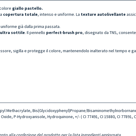
 colore
giallo pastello.
 a
copertura totale
, intenso e uniforme. La
texture autolivellante
assic
 uniforme già dalla prima passata.
 ultra sottile
. Il pennello
perfect-brush pro
, disegnato da TNS, consente
spessore, sigilla e protegge il colore, mantenendolo inalterato nel tempo e g
ropyl Methacrylate, Bis(Glycidoxyphenyl)Propane/Bisaminomethylnorbornanel
Oxide, P-Hydroxyanisole, Hydroquinone, +/- ( CI 77491, CI 15880, CI 77891, CI 
ento alla confezione del prodotto per la lista ingredienti aggiornata.