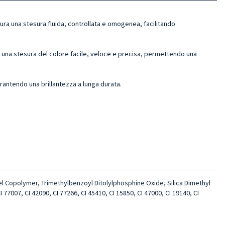
ura una stesura fluida, controllata e omogenea, facilitando
 una stesura del colore facile, veloce e precisa, permettendo una
arantendo una brillantezza a lunga durata.
 Copolymer, Trimethylbenzoyl Ditolylphosphine Oxide, Silica Dimethyl
77007, CI 42090, CI 77266, CI 45410, CI 15850, CI 47000, CI 19140, CI