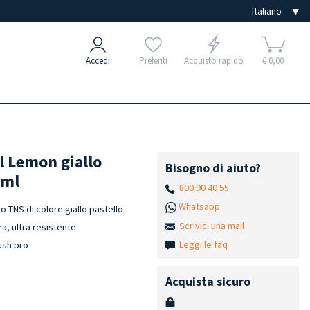
Accedi
Preferiti
Acquisto rapido
€ 0,00
 Lemon giallo
Bisogno di aiuto?
 ml
800 90 40 55
Whatsapp
TNS di colore giallo pastello
Scrivici una mail
a, ultra resistente
Leggi le faq
rush pro
Acquista sicuro