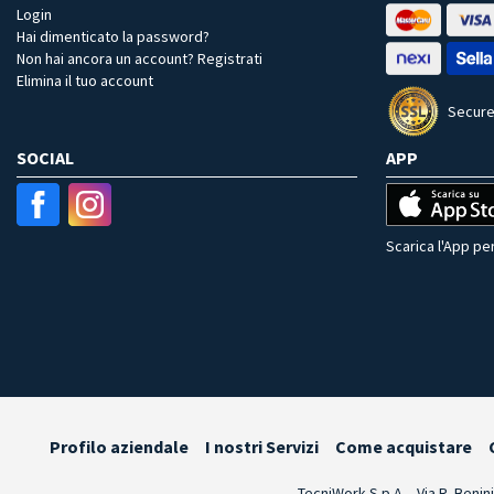
Login
Hai dimenticato la password?
Non hai ancora un account? Registrati
Elimina il tuo account
Secure
SOCIAL
APP
Scarica l'App per
Profilo aziendale
I nostri Servizi
Come acquistare
TecniWork S.p.A. - Via R. Benin