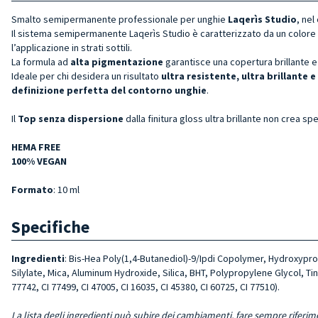
Smalto semipermanente professionale per unghie
Laqerìs Studio
, nel
Il sistema semipermanente Laqerìs Studio è caratterizzato da un colore
l’applicazione in strati sottili.
La formula ad
alta pigmentazione
garantisce una copertura brillante e
Ideale per chi desidera un risultato
ultra resistente, ultra brillante e
definizione perfetta del contorno unghie
.
Il
Top senza dispersione
dalla finitura gloss ultra brillante non crea 
HEMA FREE
100% VEGAN
Formato
: 10 ml
Specifiche
Ingredienti
: Bis-Hea Poly(1,4-Butanediol)-9/Ipdi Copolymer, Hydroxyp
Silylate, Mica, Aluminum Hydroxide, Silica, BHT, Polypropylene Glycol, Tin 
77742, CI 77499, CI 47005, CI 16035, CI 45380, CI 60725, CI 77510).
La lista degli ingredienti può subire dei cambiamenti, fare sempre riferim