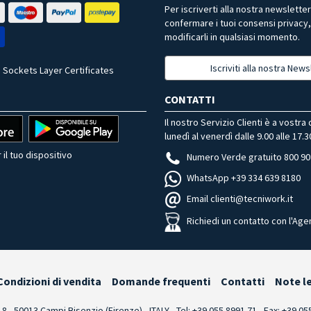
Per iscriverti alla nostra newslette
confermare i tuoi consensi privacy
modificarli in qualsiasi momento.
Iscriviti alla nostra News
 Sockets Layer Certificates
CONTATTI
Il nostro Servizio Clienti è a vostra
lunedì al venerdì dalle 9.00 alle 17.3
 il tuo dispositivo
Numero Verde gratuito 800 90
WhatsApp +39 334 639 8180
Email clienti@tecniwork.it
Richiedi un contatto con l'Age
Condizioni di vendita
Domande frequenti
Contatti
Note l
i 8 - 50013 Campi Bisenzio (Firenze) - ITALY - Tel: +39 055.8991.71 - Fax: +39 0