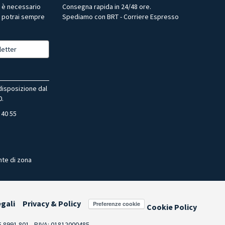
r è necessario
Consegna rapida in 24/48 ore.
, potrai sempre
Spediamo con BRT - Corriere Espresso
letter
 disposizione dal
0.
 40 55
nte di zona
egali
Privacy & Policy
Preferenze cookie
Cookie Policy
55.8991.801 - P.IVA: 01812000485