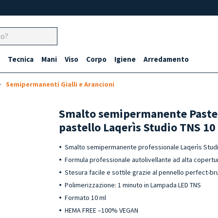
Tecnica
Mani
Viso
Corpo
Igiene
Arredamento
Semipermanenti Gialli e Arancioni
Smalto semipermanente Pastel
pastello Laqerìs Studio TNS 10
Smalto semipermanente professionale Laqerìs Studio 
Formula professionale autolivellante ad alta copertur
Stesura facile e sottile grazie al pennello perfect-b
Polimerizzazione: 1 minuto in Lampada LED TNS
Formato 10 ml
HEMA FREE –100% VEGAN