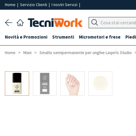
Home
|
Servizio Clienti
|
I nostri Servizi
|
Novità e Promozioni
Strumenti
Micromotori e frese
Piedi
Home
Mani
Smalto semipermanente per unghie Laqerìs Studio