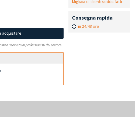
Migliaia di clienti soddisfatti
Consegna rapida
in 24/48 ore
e acquistare
to web riservato ai professionisti del settore.
o