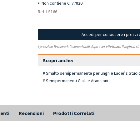
Non contiene CI 77820
Ref: LS166
Accedi per conoscere i prezzi 
I prezzi su Tecniwork.it sono visibili dopo aver effettuato il login al si
Scopri anche:
# Smalto semipermanente per unghie Laqerìs Studi
# Semipermanenti Gialli e Arancioni
enti
Recensioni
Prodotti Correlati