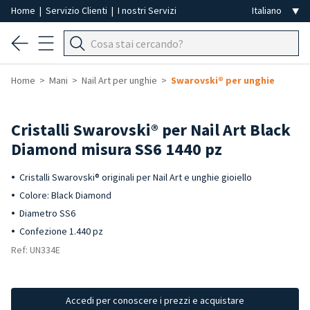
Home
|
Servizio Clienti
|
I nostri Servizi
Home
Mani
Nail Art per unghie
Swarovski® per unghie
Cristalli Swarovski® per Nail Art Black
Diamond misura SS6 1440 pz
Cristalli Swarovski® originali per Nail Art e unghie gioiello
Colore: Black Diamond
Diametro SS6
Confezione 1.440 pz
Ref: UN334E
Accedi per conoscere i prezzi e acquistare