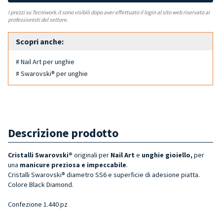
I prezzi su Tecniwork.it sono visibili dopo aver effettuato il login al sito web riservato ai
professionisti del settore.
Scopri anche:
# Nail Art per unghie
# Swarovski® per unghie
Descrizione prodotto
Cristalli Swarovski®
originali per
Nail Art
e
unghie gioiello,
per
una
manicure preziosa e impeccabile
.
Cristalli Swarovski® diametro SS6 e superficie di adesione piatta.
Colore
Black Diamond
.
Confezione 1.440 pz