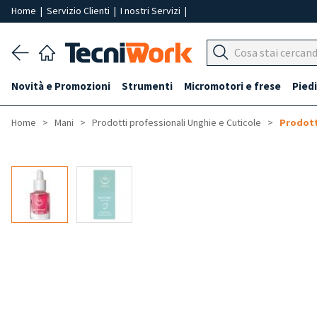
Home
|
Servizio Clienti
|
I nostri Servizi
|
Novità e Promozioni
Strumenti
Micromotori e frese
Piedi
Home
Mani
Prodotti professionali Unghie e Cuticole
Prodott