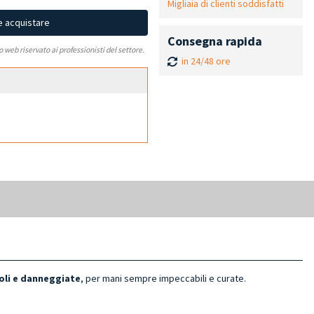
Migliaia di clienti soddisfatti
e acquistare
Consegna rapida
to web riservato ai professionisti del settore.
in 24/48 ore
oli e danneggiate
, per mani sempre impeccabili e curate.