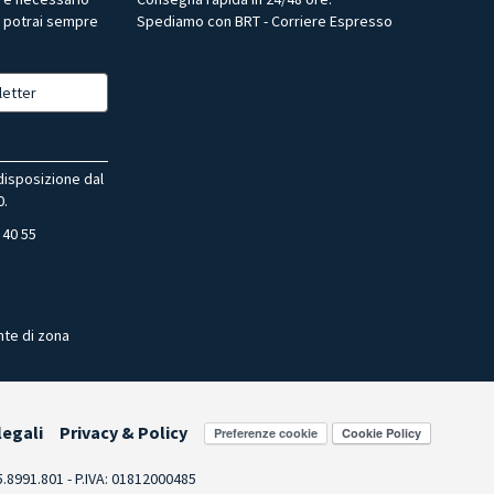
, potrai sempre
Spediamo con BRT - Corriere Espresso
letter
 disposizione dal
0.
 40 55
nte di zona
legali
Privacy & Policy
Preferenze cookie
55.8991.801 - P.IVA: 01812000485