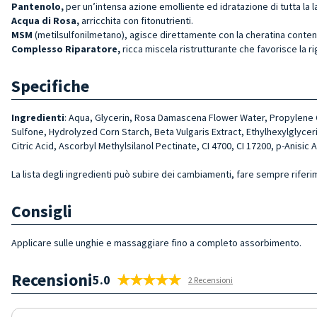
Pantenolo,
per un’intensa azione emolliente ed idratazione di tutta la 
Acqua di Rosa,
arricchita con fitonutrienti.
MSM
(metilsulfonilmetano), agisce direttamente con la cheratina contenu
Complesso Riparatore,
ricca miscela ristrutturante che favorisce la 
Specifiche
Ingredienti
: Aqua, Glycerin, Rosa Damascena Flower Water, Propylene 
Sulfone, Hydrolyzed Corn Starch, Beta Vulgaris Extract, Ethylhexylglycer
Citric Acid, Ascorbyl Methylsilanol Pectinate, CI 4700, CI 17200, p-Anisic 
La lista degli ingredienti può subire dei cambiamenti, fare sempre riferi
Consigli
Applicare sulle unghie e massaggiare fino a completo assorbimento.
Recensioni
5.0
2 Recensioni