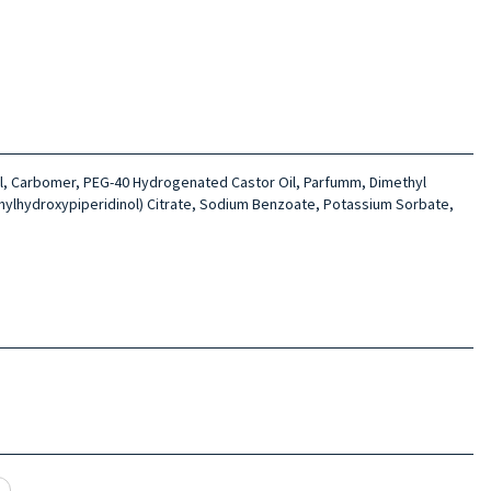
ol, Carbomer, PEG-40 Hydrogenated Castor Oil, Parfumm, Dimethyl
methylhydroxypiperidinol) Citrate, Sodium Benzoate, Potassium Sorbate,