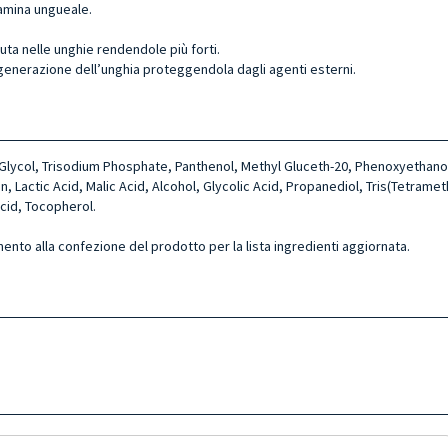
lamina ungueale.
ta nelle unghie rendendole più forti.
rigenerazione dell’unghia proteggendola dagli agenti esterni.
Glycol, Trisodium Phosphate, Panthenol, Methyl Gluceth-20, Phenoxyethan
in, Lactic Acid, Malic Acid, Alcohol, Glycolic Acid, Propanediol, Tris(Tetra
Acid, Tocopherol.
mento alla confezione del prodotto per la lista ingredienti aggiornata.