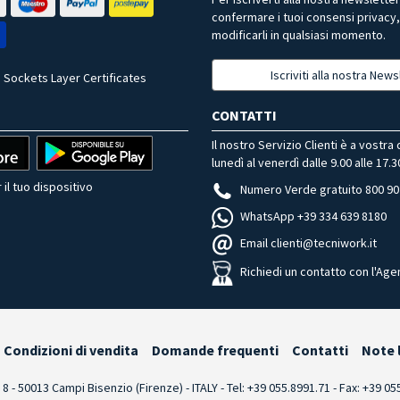
confermare i tuoi consensi privacy
modificarli in qualsiasi momento.
Iscriviti alla nostra News
 Sockets Layer Certificates
CONTATTI
Il nostro Servizio Clienti è a vostra
lunedì al venerdì dalle 9.00 alle 17.3
 il tuo dispositivo
Numero Verde gratuito 800 90
WhatsApp +39 334 639 8180
Email clienti@tecniwork.it
Richiedi un contatto con l'Age
Condizioni di vendita
Domande frequenti
Contatti
Note 
i 8 - 50013 Campi Bisenzio (Firenze) - ITALY - Tel: +39 055.8991.71 - Fax: +39 0