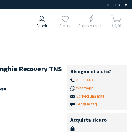
Accedi
Preferiti
Acquisto rapido
€ 0,00
 unghie Recovery TNS
Bisogno di aiuto?
800 90 40 55
Whatsapp
gili
Scrivici una mail
Leggi le faq
Acquista sicuro