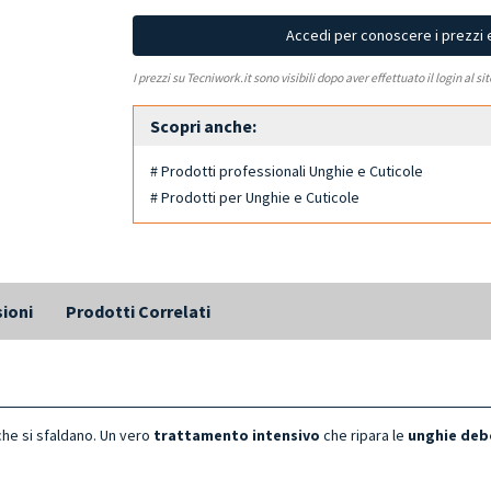
Accedi per conoscere i prezzi 
I prezzi su Tecniwork.it sono visibili dopo aver effettuato il login al si
Scopri anche:
# Prodotti professionali Unghie e Cuticole
# Prodotti per Unghie e Cuticole
ioni
Prodotti Correlati
che si sfaldano. Un vero
trattamento intensivo
che ripara le
unghie deb