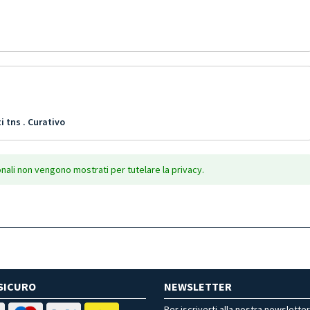
i tns . Curativo
onali non vengono mostrati per tutelare la privacy.
SICURO
NEWSLETTER
Per iscriverti alla nostra newslette