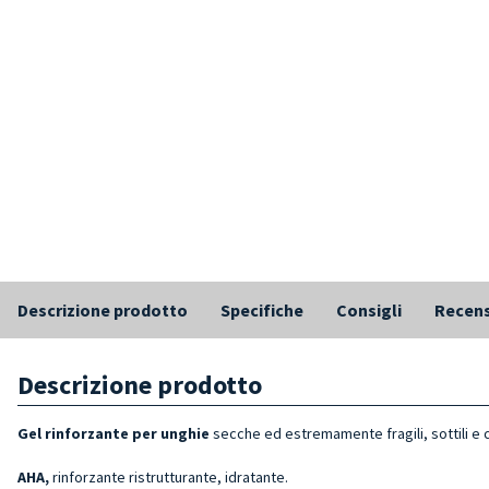
Descrizione prodotto
Specifiche
Consigli
Recens
Descrizione prodotto
Gel rinforzante per unghie
secche ed estremamente fragili, sottili e 
AHA,
rinforzante ristrutturante, idratante.