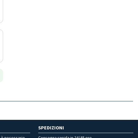
SPEDIZIONI
r è necessario
Consegna rapida in 24/48 ore.