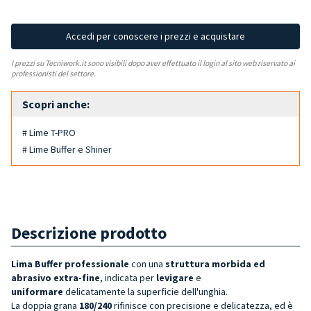
Accedi per conoscere i prezzi e acquistare
I prezzi su Tecniwork.it sono visibili dopo aver effettuato il login al sito web riservato ai
professionisti del settore.
Scopri anche:
# Lime T-PRO
# Lime Buffer e Shiner
Descrizione prodotto
Lima Buffer professionale
con una
struttura morbida ed
abrasivo extra-fine
, indicata per
levigare
e
uniformare
delicatamente la superficie dell'unghia.
La doppia grana
180/240
rifinisce con precisione e delicatezza, ed è