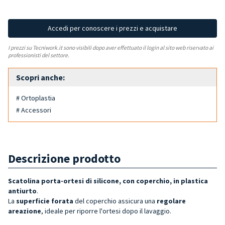
Accedi per conoscere i prezzi e acquistare
I prezzi su Tecniwork.it sono visibili dopo aver effettuato il login al sito web riservato ai
professionisti del settore.
Scopri anche:
# Ortoplastia
# Accessori
Descrizione prodotto
Scatolina porta-ortesi di silicone, con coperchio, in plastica
antiurto
.
La
superficie forata
del coperchio assicura una
regolare
areazione
, ideale per riporre l'ortesi dopo il lavaggio.