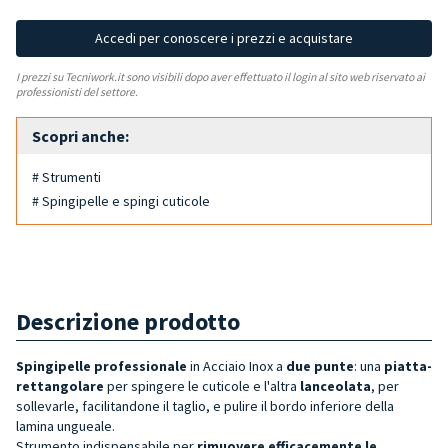
Accedi per conoscere i prezzi e acquistare
I prezzi su Tecniwork.it sono visibili dopo aver effettuato il login al sito web riservato ai
professionisti del settore.
Scopri anche:
# Strumenti
# Spingipelle e spingi cuticole
Descrizione prodotto
Spingipelle professionale
in Acciaio Inox a
due punte
: una
piatta-
rettangolare
per spingere le cuticole e l'altra
lanceolata
, per
sollevarle, facilitandone il taglio, e pulire il bordo inferiore della
lamina ungueale.
Strumento indispensabile per
rimuovere efficacemente le