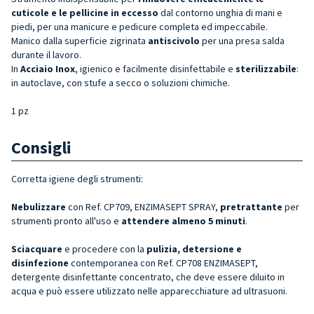
cuticole e le pellicine in eccesso
dal contorno unghia di mani e
piedi, per una manicure e pedicure completa ed impeccabile.
Manico dalla superficie zigrinata
antiscivolo
per una presa salda
durante il lavoro.
In
Acciaio Inox
, igienico e facilmente disinfettabile e
sterilizzabile
:
in autoclave, con stufe a secco o soluzioni chimiche.
1 pz
Consigli
Corretta igiene degli strumenti:
Nebulizzare
con Ref. CP709, ENZIMASEPT SPRAY,
pretrattante
per
strumenti pronto all'uso e
attendere almeno 5 minuti
.
Sciacquare
e procedere con la
pulizia, detersione e
disinfezione
contemporanea con Ref. CP708 ENZIMASEPT,
detergente disinfettante concentrato, che deve essere diluito in
acqua e può essere utilizzato nelle apparecchiature ad ultrasuoni.