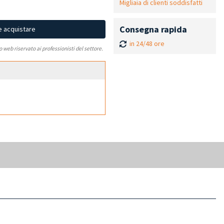
Migliaia di clienti soddisfatti
Consegna rapida
e acquistare
in 24/48 ore
to web riservato ai professionisti del settore.