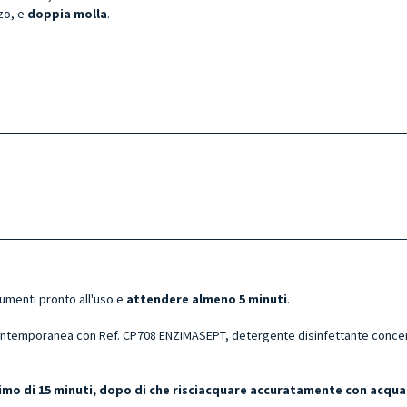
zo, e
doppia
molla
.
rumenti pronto all'uso e
attendere almeno 5 minuti
.
ntemporanea con Ref. CP708 ENZIMASEPT, detergente disinfettante concentr
ssimo di 15 minuti, dopo di che risciacquare accuratamente con acqua