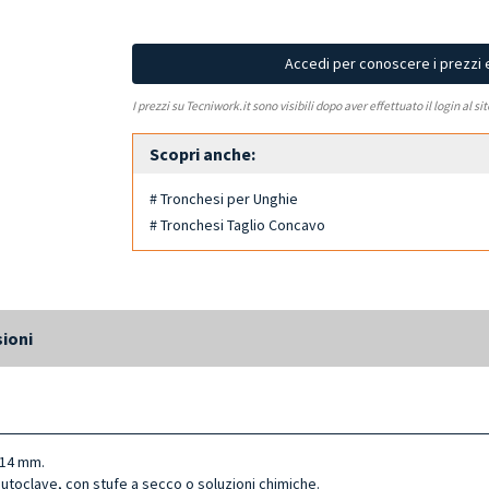
Accedi per conoscere i prezzi 
I prezzi su Tecniwork.it sono visibili dopo aver effettuato il login al si
Scopri anche:
# Tronchesi per Unghie
# Tronchesi Taglio Concavo
ioni
14 mm.
 autoclave, con stufe a secco o soluzioni chimiche.