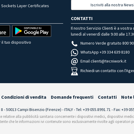
Iscriviti alla nostra News
 Sockets Layer Certificates
CONTATTI
Il nostro Servizio Clienti è a vostra
lunedì al venerdì dalle 9.00 alle 17.3
 il tuo dispositivo
Numero Verde gratuito 800 90
WhatsApp +39 334 639 8180
Email clienti@tecniwork.it
Richiedi un contatto con l'Age
Condizioni di vendita
Domande frequenti
Contatti
Note 
i 8 - 50013 Campi Bisenzio (Firenze) - ITALY - Tel: +39 055.8991.71 - Fax: +39 0
te relative alla pubblicità sanitaria concernente i dispositivi medici, dispositivi medi
'utente che le informazioni ivi contenute sono esclusivamente rivolte agli operatori pr