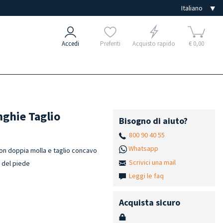
Accedi
Preferiti
Acquisto rapido
€ 0,00
nghie Taglio
Bisogno di aiuto?
800 90 40 55
Whatsapp
con doppia molla e taglio concavo
Scrivici una mail
e del piede
Leggi le faq
Acquista sicuro