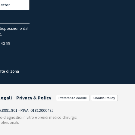
letter
 disposizione dal
0.
 40 55
nte di zona
legali
Privacy & Policy
Preferenze cookie
55.8991.801 - P.IVA: 01812000485
co-diagnostici in vitro e presidi medico chirurgici,
ofessionali.