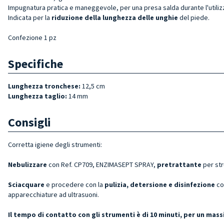
Impugnatura pratica e maneggevole, per una presa salda durante l'utiliz
Indicata per la
riduzione della lunghezza delle unghie
del piede.
Confezione 1 pz
Specifiche
Lunghezza tronchese:
12,5 cm
Lunghezza taglio:
14 mm
Consigli
Corretta igiene degli strumenti:
Nebulizzare
con Ref. CP709, ENZIMASEPT SPRAY,
pretrattante
per st
Sciacquare
e procedere con la
pulizia, detersione e disinfezione
co
apparecchiature ad ultrasuoni.
Il tempo di contatto con gli strumenti è di 10 minuti, per un ma