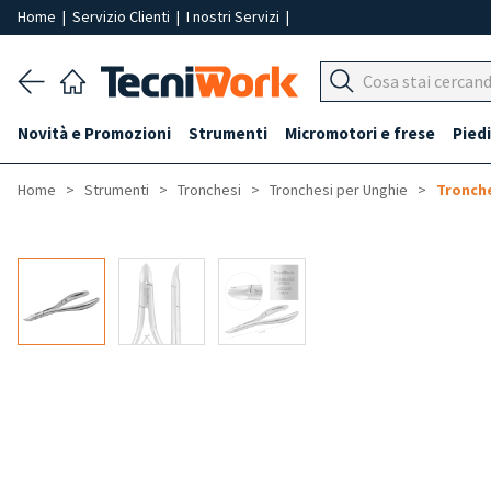
Home
|
Servizio Clienti
|
I nostri Servizi
|
Novità e Promozioni
Strumenti
Micromotori e frese
Piedi
Home
Strumenti
Tronchesi
Tronchesi per Unghie
Tronche