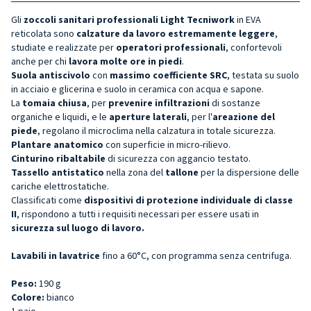
Gli
zoccoli sanitari professionali Light Tecniwork
in EVA
reticolata sono
calzature da lavoro estremamente leggere
,
studiate e realizzate per
operatori professionali
, confortevoli
anche per chi
lavora molte ore in piedi
.
Suola antiscivolo
con
massimo coefficiente SRC
, testata su suolo
in acciaio e glicerina e suolo in ceramica con acqua e sapone.
La
tomaia chiusa
, per
prevenire infiltrazioni
di sostanze
organiche e liquidi, e le
aperture laterali
, per l'
areazione del
piede
, regolano il microclima nella calzatura in totale sicurezza.
Plantare anatomico
con superficie in micro-rilievo.
Cinturino ribaltabile
di sicurezza con aggancio testato.
Tassello antistatico
nella zona del
tallone
per la dispersione delle
cariche elettrostatiche.
Classificati come
dispositivi di protezione individuale di classe
II
, rispondono a tutti i requisiti necessari per essere usati in
sicurezza sul luogo di lavoro.
Lavabili in lavatrice
fino a 60°C, con programma senza centrifuga.
Peso:
190 g
Colore:
bianco
1 paio