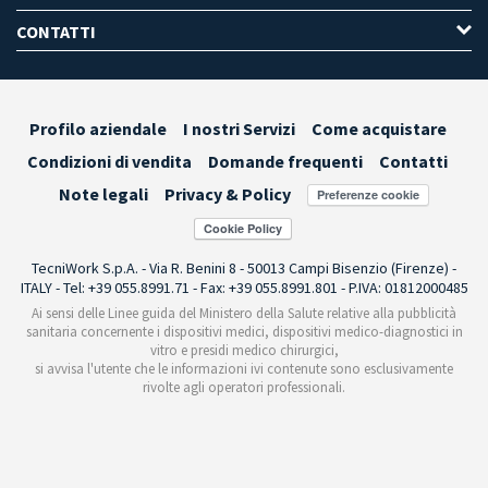
CONTATTI
Profilo aziendale
I nostri Servizi
Come acquistare
Condizioni di vendita
Domande frequenti
Contatti
Note legali
Privacy & Policy
Preferenze cookie
TecniWork S.p.A. - Via R. Benini 8 - 50013 Campi Bisenzio (Firenze) -
ITALY - Tel: +39 055.8991.71 - Fax: +39 055.8991.801 - P.IVA: 01812000485
Ai sensi delle Linee guida del Ministero della Salute relative alla pubblicità
sanitaria concernente i dispositivi medici, dispositivi medico-diagnostici in
vitro e presidi medico chirurgici,
si avvisa l'utente che le informazioni ivi contenute sono esclusivamente
rivolte agli operatori professionali.