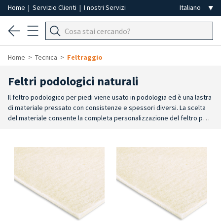
Home
|
Servizio Clienti
|
I nostri Servizi
Home
Tecnica
Feltraggio
Feltri podologici naturali
Il feltro podologico per piedi viene usato in podologia ed è una lastra
di materiale pressato con consistenze e spessori diversi.
La scelta
del materiale consente la completa personalizzazione del feltro per
podologia, a seconda delle esigenze del paziente. I feltri possono
avere un materiale naturale come lana, lana Merinos o cotone,
oppure sintetico, come le schiume di poliuretano o lattice. I feltri
podologici semicompressi, Foam-o-Felt, Fleecy Web, Moleskin e
Molitec possono essere usati come feltraggi palliativi, correttivi o
funzionali. Si adattatano ad ogni area del piede: tallone, metatarsi,
alluce, avampiede e dorso del piede.