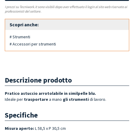
I prezzi su Tecniwork.it sono visibili dopo aver effettuato il login al sito web riservato ai
professionisti del settore.
Scopri anche:
# Strumenti
# Accessori per strumenti
Descrizione prodotto
Pratico astuccio arrotolabile in similpelle blu.
Ideale per
trasportare
a mano
gli strumenti
di lavoro.
Specifiche
Misura aperto:
L 58,5 x P 30,5 cm