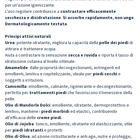
per un'azione igienizzante.
L’uso regolare contribuisce a
contrastare efficacemente
secchezza e disidratazione
.
Si assorbe rapidamente, non unge
.
Dermatologicamente testata
.
Principi attivi naturali
Urea
: potente idratante, migliora la capacità della
pelle dei piedi
di
attirare e trattenere acqua.
Aiuta a contrastare la sensazione
secca e ruvida
e riporta il tasso di
idratazione cutanea al livello ottimale.
Amamelide
: dalle proprietà decongestionanti, astringenti ed
emollienti, lenitiva e riepitelizzante, ideale per
piedi secchi
e
soggetti a irritazioni.
Camomilla
: emolliente, calmante, rigenerante e decongestionante,
perfetta per
trattamenti piedi
che favoriscono il benessere della
pelle.
Olio di Mandorle Dolci
: emolliente, idratante, dermoprotettivo e
lenitivo, mantiene i
piedi morbidi
ed elastici, contribuendo
all’efficacia delle
creme piedi
.
Olio di Jojoba
: tonico, emolliente, idratante ed elasticizzante, utile
per
piedi idratanti
e protetti.
Olio di Oliva
: ad azione ristrutturante e anti-age, nutre e protegge,