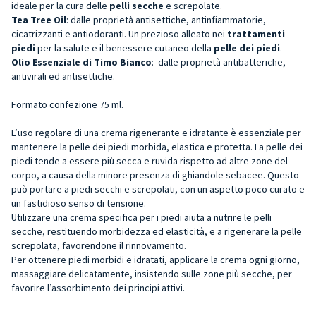
ideale per la cura delle
pelli secche
e screpolate.
Tea Tree Oil
: dalle proprietà antisettiche, antinfiammatorie,
cicatrizzanti e antiodoranti. Un prezioso alleato nei
trattamenti
piedi
per la salute e il benessere cutaneo della
pelle dei piedi
.
Olio Essenziale di Timo Bianco
: dalle proprietà antibatteriche,
antivirali ed antisettiche.
Formato confezione 75 ml.
L’uso regolare di una crema rigenerante e idratante è essenziale per
mantenere la pelle dei piedi morbida, elastica e protetta. La pelle dei
piedi tende a essere più secca e ruvida rispetto ad altre zone del
corpo, a causa della minore presenza di ghiandole sebacee. Questo
può portare a piedi secchi e screpolati, con un aspetto poco curato e
un fastidioso senso di tensione.
Utilizzare una crema specifica per i piedi aiuta a nutrire le pelli
secche, restituendo morbidezza ed elasticità, e a rigenerare la pelle
screpolata, favorendone il rinnovamento.
Per ottenere piedi morbidi e idratati, applicare la crema ogni giorno,
massaggiare delicatamente, insistendo sulle zone più secche, per
favorire l’assorbimento dei principi attivi.