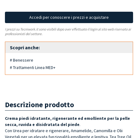
Accedi per conoscere i prezzi e acquistare
I prezzi su Tecniwork.it sono visibili dopo aver effettuato il login al sito web riservato ai
professionisti del settore.
Scopri anche:
# Benessere
# Trattamenti Linea MED+
Descrizione prodotto
Crema piedi idratante, rigenerante ed emolliente per la pelle
secca, ruvida e disidratata del piede
.
Con Urea per idratare e rigenerare, Amamelide, Camomilla e Olii
Vegetali per un elevata funzionalità emolliente e lenitiva. Tea Tree Oil