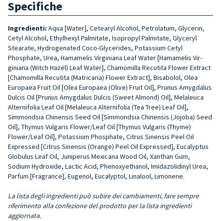
Specifiche
Ingredienti:
Aqua [Water], Cetearyl Alcohol, Petrolatum, Glycerin,
Cetyl Al­cohol, Ethylhexyl Palmitate, Isopropyl Palmitate, Glyceryl
Stearate, Hydro­genated Coco-Glycerides, Potassium Cetyl
Phosphate, Urea, Hamamelis Virginiana Leaf Water [Hamamelis Vir­
giniana (Witch Hazel) Leaf Water], Cha­momilla Recutita Flower Extract
[Cha­momilla Recutita (Matricaria) Flower Extract], Bisabolol, Olea
Europaea Fru­it Oil [Olea Europaea (Olive) Fruit Oil], Prunus Amygdalus
Dulcis Oil [Prunus Amygdalus Dulcis (Sweet Almond) Oil], Melaleuca
Alternifolia Leaf Oil [Me­laleuca Alternifolia (Tea Tree) Leaf Oil],
Simmondsia Chinensis Seed Oil [Sim­mondsia Chinensis (Jojoba) Seed
Oil], Thymus Vulgaris Flower/Leaf Oil [Thy­mus Vulgaris (Thyme)
Flower/Leaf Oil], Potassium Phosphate, Citrus Sinensis Peel Oil
Expressed [Citrus Sinensis (O­range) Peel Oil Expressed], Eucalyptus
Globulus Leaf Oil, Juniperus Mexica­na Wood Oil, Xanthan Gum,
Sodium Hydroxide, Lactic Acid, Phenoxyetha­nol, Imidazolidinyl Urea,
Parfum [Fra­grance], Eugenol, Eucalyptol, Linalo­ol, Limonene.
La lista degli ingredienti può subire dei cambiamenti, fare sempre
riferimento alla confezione del prodotto per la lista ingredienti
aggiornata.