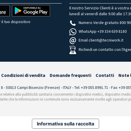
Il nostro Servizio Clienti è a vostra
lunedì al venerdì dalle 9.00 alle 17.3
 il tuo dispositivo
Numero Verde gratuito 800 90
WhatsApp +39 334 639 8180
Email clienti@tecniwork.it
Richiedi un contatto con l'Age
Condizioni di vendita
Domande frequenti
Contatti
Note 
i 8 - 50013 Campi Bisenzio (Firenze) - ITALY - Tel: +39 055.8991.71 - Fax: +39 0
te relative alla pubblicità sanitaria concernente i dispositivi medici, dispositivi medi
'utente che le informazioni ivi contenute sono esclusivamente rivolte agli operatori pr
Informativa sulla raccolta