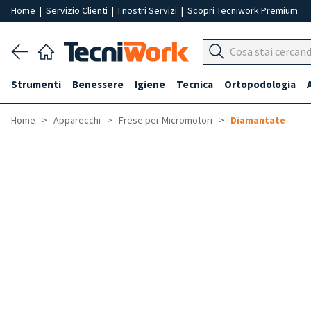
Home
|
Servizio Clienti
|
I nostri Servizi
|
Scopri Tecniwork Premium
Strumenti
Benessere
Igiene
Tecnica
Ortopodologia
Home
Apparecchi
Frese per Micromotori
Diamantate