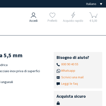
Accedi
Preferiti
Acquisto rapido
€ 0,00
ta 5,5 mm
Bisogno di aiuto?
800 90 40 55
ndrica
Whatsapp
cciaio inox priva di superfici
Scrivici una mail
i ungueali
Leggi le faq
Acquista sicuro