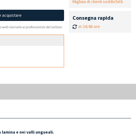
Migliaia di clienti soddisfatti
e acquistare
Consegna rapida
in 24/48 ore
to web riservato ai professionisti del settore.
a lamina e nei valli ungueali.