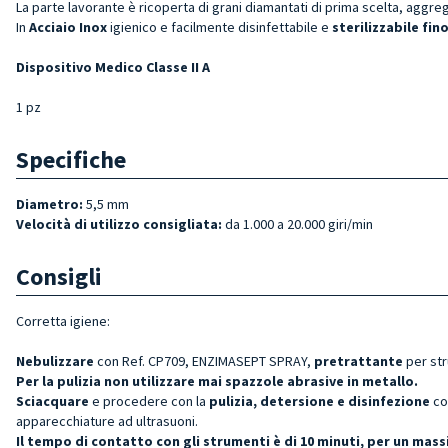
La parte lavorante è ricoperta di grani diamantati di prima scelta, aggr
In
Acciaio Inox
igienico e facilmente disinfettabile e
sterilizzabile fin
Dispositivo Medico Classe II A
1 pz
Specifiche
Diametro:
5,5 mm
Velocità di utilizzo consigliata:
da 1.000 a 20.000 giri/min
Consigli
Corretta igiene:
Nebulizzare
con Ref. CP709, ENZIMASEPT SPRAY,
pretrattante
per st
Per la pulizia non utilizzare mai spazzole abrasive in metallo.
Sciacquare
e procedere con la
pulizia, detersione e disinfezione
co
apparecchiature ad ultrasuoni.
Il tempo di contatto con gli strumenti è di 10 minuti, per un ma