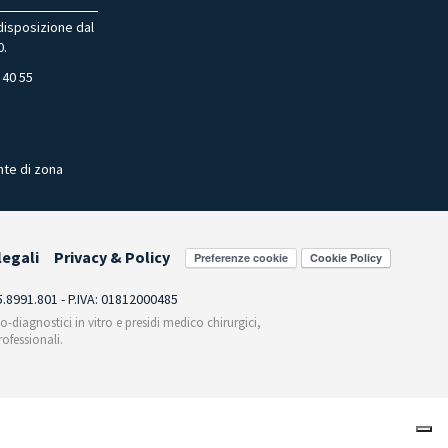
 disposizione dal
0.
 40 55
nte di zona
legali
Privacy & Policy
Preferenze cookie
55.8991.801 - P.IVA: 01812000485
co-diagnostici in vitro e presidi medico chirurgici,
ofessionali.