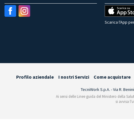
Scarica l'App per
Profilo aziendale
I nostri Servizi
Come acquistare
TecniWork S.p.A. - Via R. Benin
Ai sensi delle Linee guida del Ministero della Salu
si avvisa l