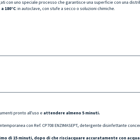
egati con uno speciale processo che garantisce una superficie con una distri
o a 180°C
: in autoclave, con stufe a secco o soluzioni chimiche.
rumenti pronto all'uso e
attendere almeno 5 minuti.
ntemporanea con Ref. CP708 ENZIMASEPT, detergente disinfettante concentr
ssimo di 15 minuti, dopo di che risciacquare accuratamente con acqua