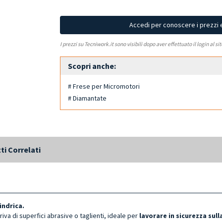
Accedi per conoscere i prezzi 
I prezzi su Tecniwork.it sono visibili dopo aver effettuato il login al si
Scopri anche:
# Frese per Micromotori
# Diamantate
ti Correlati
indrica.
riva di
superfici abrasive o taglienti, ideale per
lavorare in sicurezza sull