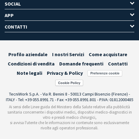
SOCIAL
APP
CONTATTI
Profilo aziendale
I nostri Servizi
Come acquistare
Condizioni di vendita
Domande frequenti
Contatti
Note legali
Privacy & Policy
Preferenze cookie
TecniWork S.p.A. - Via R. Benini 8 - 50013 Campi Bisenzio (Firenze) -
ITALY - Tel: +39 055.8991.71 - Fax: +39 055.8991.801 - P.IVA: 01812000485
Ai sensi delle Linee guida del Ministero della Salute relative alla pubblicità
sanitaria concernente i dispositivi medici, dispositivi medico-diagnostici in
vitro e presidi medico chirurgici,
si avvisa l'utente che le informazioni ivi contenute sono esclusivamente
rivolte agli operatori professionali.