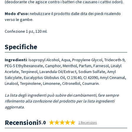
(deodorante che agisce contro i batteri che causano i cattivi odori).
Modo d'uso:
nebulizzare il prodotto dalle dita dei piedi risalendo
verso le gambe.
Confezione 1 pz, 120 ml.
Specifiche
Ingredienti
: Isopropyl Alcohol, Aqua, Propylene Glycol, Trideceth-9,
PEG-5 Ethylhexanoate, Camphor, Menthol, Parfum, Farnesol, Linalyl
Acetate, Terpineol, Lavandula Oil/Extract, Sodium Sulfate, Amyl
Salicylate, Eucalyptus Globulus Oil, CI 19140, CI 42090, Amyl Cinnamal,
Linalool, Terpinolene, Limonene, Citronellol, Coumarin.
La lista degli ingredienti può subire dei cambiamenti, fare sempre
riferimento alla confezione del prodotto per la lista ingredienti
aggiornata.
Recensioni
5.0
1 Recensioni