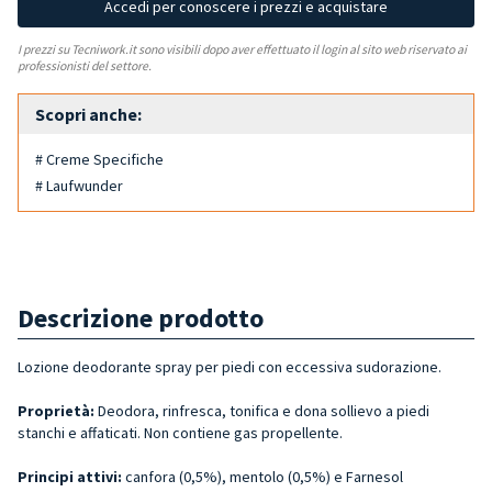
Accedi per conoscere i prezzi e acquistare
I prezzi su Tecniwork.it sono visibili dopo aver effettuato il login al sito web riservato ai
professionisti del settore.
Scopri anche:
# Creme Specifiche
# Laufwunder
Descrizione prodotto
Lozione deodorante spray per piedi con eccessiva sudorazione.
Proprietà:
Deodora, rinfresca, tonifica e dona sollievo a piedi
stanchi e affaticati. Non contiene gas propellente.
Principi attivi:
canfora (0,5%), mentolo (0,5%) e Farnesol