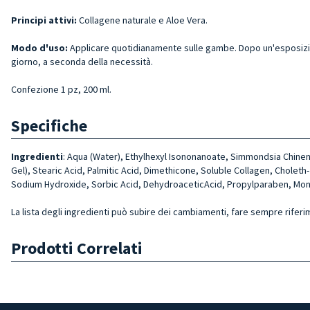
Principi attivi:
Collagene naturale e Aloe Vera.
Modo d'uso:
Applicare quotidianamente sulle gambe. Dopo un'esposizione 
giorno, a seconda della necessità.
Confezione 1 pz, 200 ml.
Specifiche
Ingredienti
: Aqua (Water), Ethylhexyl Isononanoate, Simmondsia Chinen
Gel), Stearic Acid, Palmitic Acid, Dimethicone, Soluble Collagen, Chole
Sodium Hydroxide, Sorbic Acid, DehydroaceticAcid, Propylparaben, Mon
La lista degli ingredienti può subire dei cambiamenti, fare sempre riferi
Prodotti Correlati