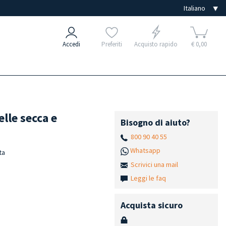
Accedi
Preferiti
Acquisto rapido
€ 0,00
lle secca e
Bisogno di aiuto?
800 90 40 55
Whatsapp
ta
Scrivici una mail
Leggi le faq
Acquista sicuro