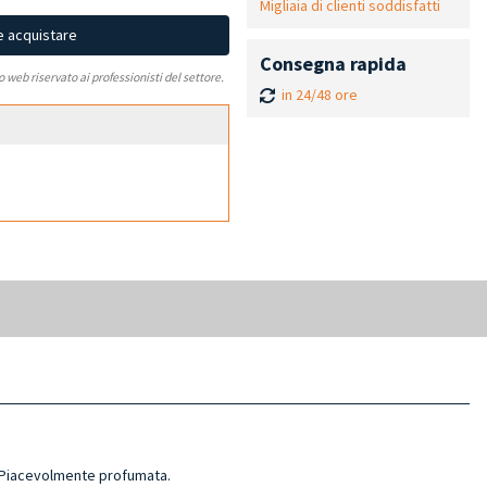
Migliaia di clienti soddisfatti
e acquistare
Consegna rapida
to web riservato ai professionisti del settore.
in 24/48 ore
a. Piacevolmente profumata.