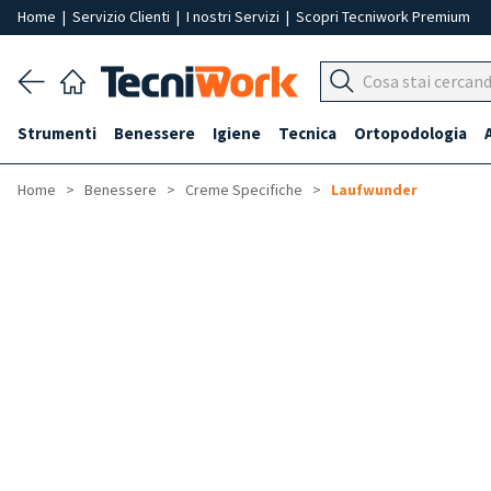
Home
|
Servizio Clienti
|
I nostri Servizi
|
Scopri Tecniwork Premium
Strumenti
Benessere
Igiene
Tecnica
Ortopodologia
Home
Benessere
Creme Specifiche
Laufwunder