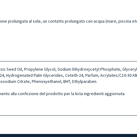
prolungata al sole, un contatto prolungato con acqua (mare, piscina etc.) o 
sis Seed Oil, Propylene Glycol, Sodium Dihydroxycetyl Phosphate, Glyceryl
th-24, Hydrogenated Palm Glycerides, Ceteth-24, Parfum, Acrylates/C10-30 A
osodium Citrate, Phenoxyethanol, BHT, Ethylparaben.
mento alla confezione del prodotto per la lista ingredienti aggiornata.