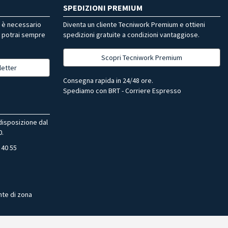
SPEDIZIONI PREMIUM
r è necessario
Diventa un cliente Tecniwork Premium e ottieni
, potrai sempre
spedizioni gratuite a condizioni vantaggiose.
Scopri Tecniwork Premium
letter
Consegna rapida in 24/48 ore.
Spediamo con BRT - Corriere Espresso
 disposizione dal
0.
 40 55
nte di zona