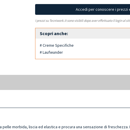
Accedi per conoscere i prezzi 
I prezzi su Tecniwork.it sono visibili dopo aver effettuato il login al si
Scopri anche:
# Creme Specifiche
# Laufwunder
la pelle morbida, liscia ed elastica e procura una sensazione di freschezz