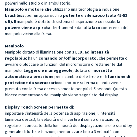
polveri
nello studio o in ambulatorio
.
Manipolo e motore che
utilizzano una
tecnologia a induzione
brushless,
per un apparecchio
potente
e
silenzioso
(solo 45-52
dB).
Il manipolo è dotato di sistema di aspirazione coassiale: la
polvere viene aspirata
direttamente da tutta la circonferenza del
manipolo vicino alla fresa.
Manipolo
Manipolo dotato di illuminazione con
3 LED, ad intensità
regolabile
; ha un
comando on/off incorporato
, che permette di
avviare o bloccare le funzioni del micromotore direttamente dal
manipolo.
Leggero e maneggevole
, dotato di
morsetto
automatico a pressione
per il cambio delle frese e di
funzione di
protezione da sovraccarico
: il motore si ferma quando viene
premuto con la fresa eccessivamente per più di 5 secondi. Questo
blocco momentaneo del manipolo viene segnalato dal display.
Display Touch Screen permette di
:
impostare l’intensità della potenza di aspirazione, l’intensità
luminosa dei LED, la velocità e di invertire il senso di rotazione;
regolare il contrasto della luminosità del display; azionare lo stand-by
generale di tutte le funzioni; memorizzare fino a 3 velocità con