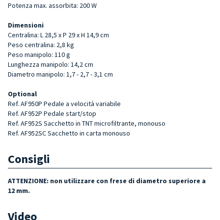
Potenza max. assorbita: 200 W
Dimensioni
Centralina: L 28,5 x P 29 x H 14,9 cm
Peso centralina: 2,8 kg
Peso manipolo: 110 g
Lunghezza manipolo: 14,2 cm
Diametro manipolo: 1,7 - 2,7 - 3,1 cm
Optional
Ref. AF950P Pedale a velocità variabile
Ref. AF952P Pedale start/stop
Ref. AF952S Sacchetto in TNT microfiltrante, monouso
Ref. AF952SC Sacchetto in carta monouso
Consigli
ATTENZIONE: non utilizzare con frese di diametro superiore a
12 mm.
Video