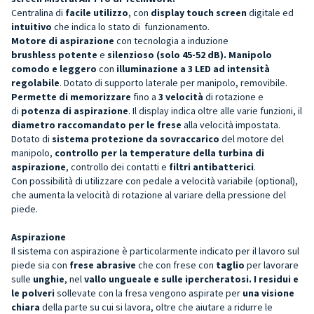
Centralina di
facile utilizzo
, con
display touch screen
digitale ed
intuitivo
che indica lo stato di funzionamento.
Motore di aspirazione
con tecnologia a induzione
brushless
potente
e
silenzioso
(solo 45-52 dB). M
anipolo
comodo e leggero
con
illuminazione a 3 LED ad intensità
regolabile
. Dotato di supporto laterale per manipolo, removibile.
Permette di memorizzare
fino a
3 velocità
di rotazione e
di
potenza di aspirazione
. Il display indica oltre alle varie funzioni, il
diametro raccomandato per le frese
alla velocità impostata.
Dotato di
sistema protezione da sovraccarico
del motore del
manipolo,
controllo per la temperature della turbina di
aspirazione
, controllo dei contatti e
filtri antibatterici
.
Con possibilità di utilizzare con pedale a velocità variabile (optional),
che aumenta la velocità di rotazione al variare della pressione del
piede.
Aspirazione
Il sistema con aspirazione è particolarmente indicato per il lavoro sul
piede sia con
frese abrasive
che con frese con
taglio
per lavorare
sulle
unghie
, nel
v
allo ungueale e sulle ipercheratosi.
I
residui e
le polveri
sollevate con la fresa vengono aspirate per
una visione
chiara
della parte su cui si lavora, oltre che aiutare a ridurre le