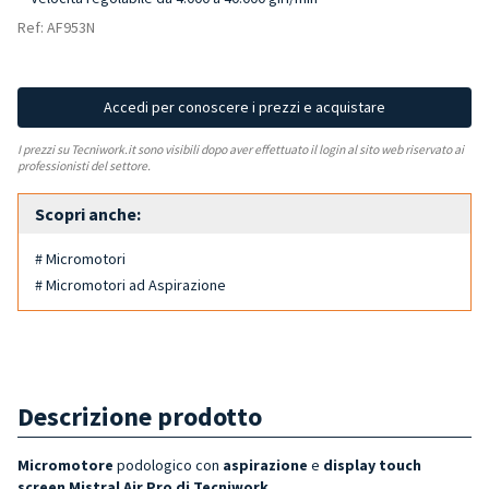
Ref: AF953N
Accedi per conoscere i prezzi e acquistare
I prezzi su Tecniwork.it sono visibili dopo aver effettuato il login al sito web riservato ai
professionisti del settore.
Scopri anche:
# Micromotori
# Micromotori ad Aspirazione
Descrizione prodotto
Micromotore
podologico con
aspirazione
e
display touch
screen Mistral Air Pro di Tecniwork.