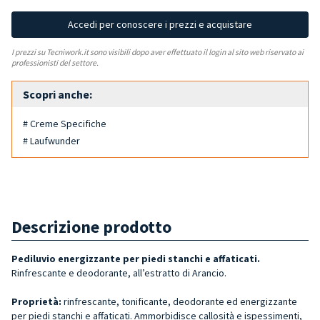
Accedi per conoscere i prezzi e acquistare
I prezzi su Tecniwork.it sono visibili dopo aver effettuato il login al sito web riservato ai
professionisti del settore.
Scopri anche:
# Creme Specifiche
# Laufwunder
Descrizione prodotto
Pediluvio energizzante per piedi stanchi e affaticati.
Rinfrescante e deodorante, all’estratto di Arancio.
Proprietà:
rinfrescante, tonificante, deodorante ed energizzante
per piedi stanchi e affaticati. Ammorbidisce callosità e ispessimenti,