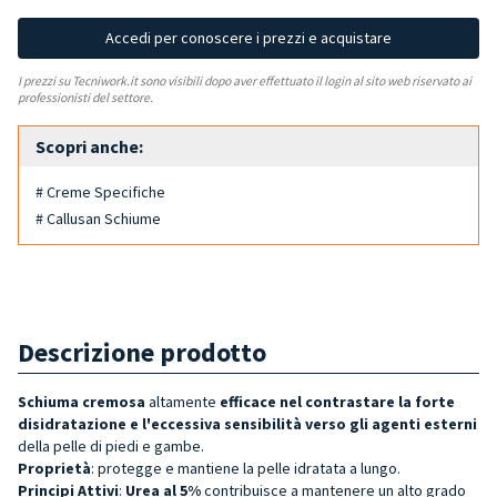
Accedi per conoscere i prezzi e acquistare
I prezzi su Tecniwork.it sono visibili dopo aver effettuato il login al sito web riservato ai
professionisti del settore.
Scopri anche:
# Creme Specifiche
# Callusan Schiume
Descrizione prodotto
Schiuma cremosa
altamente
efficace nel contrastare la forte
disidratazione
e l'
eccessiva sensibilità verso gli agenti este
rni
della pelle di piedi e gambe.
Proprietà
: protegge e mantiene la pelle idratata a lungo.
Principi Attivi
:
Urea al 5%
contribuisce a mantenere un alto grado