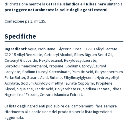
di idratazione mentre la
Cetraria Islandica
e il
Ribes nero
aiutano a
proteggere naturalmente la pelle dagli agenti esterni
.
Confezione pz 1, ml 125.
Specifiche
Ingredienti
: Aqua, Isobutane, Glycerin, Urea, C12-13 Alkyl Lactate,
C12-15 Alkyl Benzoate, Cetearyl Alcohol, Ribes Nigrum Seed Oil,
Cetearyl Glucoside, Hexyldecanol, Hexyldecyl Laurate,
Sorbitol,Phenoxyethanol, Propane, Sodium Caproyl/Lauroyl
Lactylate, Sodium Lauroyl Sarcosinate, Palmitic Acid, Butyrospermum
Parkii Butter, Stearic Acid, Butane, Ethylhexylglycerin, Hydroxyethyl
Acrylate, Sodium Acryloyldimethyl Taurate Copolymr, Propilene
Glycol, Squalane, Lactic Acid, Polysorbate 60, Sodium Lactate, Ribes
Nigrum Leaf Extract, Cetraria Islandica Extract.
La lista degli ingredienti può subire dei cambiamenti, fare sempre
riferimento alla confezione del prodotto per la lista ingredienti
aggiornata.