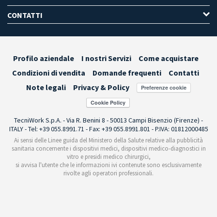
CONTATTI
Profilo aziendale
I nostri Servizi
Come acquistare
Condizioni di vendita
Domande frequenti
Contatti
Note legali
Privacy & Policy
Preferenze cookie
TecniWork S.p.A. - Via R. Benini 8 - 50013 Campi Bisenzio (Firenze) -
ITALY - Tel: +39 055.8991.71 - Fax: +39 055.8991.801 - P.IVA: 01812000485
Ai sensi delle Linee guida del Ministero della Salute relative alla pubblicità
sanitaria concernente i dispositivi medici, dispositivi medico-diagnostici in
vitro e presidi medico chirurgici,
si avvisa l'utente che le informazioni ivi contenute sono esclusivamente
rivolte agli operatori professionali.