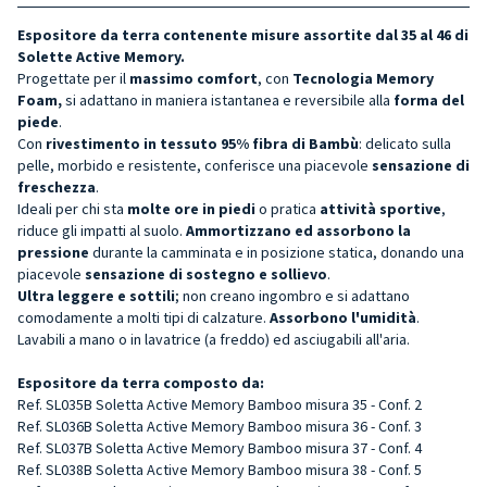
Espositore da terra contenente misure assortite dal 35 al 46 di
Solette Active Memory.
Progettate per il
massimo comfort
, con
Tecnologia Memory
Foam,
si adattano in maniera istantanea e reversibile alla
forma del
piede
.
Con
rivestimento in tessuto 95% fibra di Bambù
: delicato sulla
pelle, morbido e resistente, conferisce una piacevole
sensazione di
freschezza
.
Ideali per chi sta
molte ore in piedi
o pratica
attività sportive
,
riduce gli impatti al suolo.
Ammortizzano ed assorbono la
pressione
durante la camminata e in posizione statica, donando una
piacevole
sensazione di sostegno e sollievo
.
Ultra leggere e sottili
; non creano ingombro e si adattano
comodamente a molti tipi di calzature.
Assorbono l'umidità
.
Lavabili a mano o in lavatrice (a freddo) ed asciugabili all'aria.
Espositore da terra composto da:
Ref. SL035B Soletta Active Memory Bamboo misura 35 - Conf. 2
Ref. SL036B Soletta Active Memory Bamboo misura 36 - Conf. 3
Ref. SL037B Soletta Active Memory Bamboo misura 37 - Conf. 4
Ref. SL038B Soletta Active Memory Bamboo misura 38 - Conf. 5