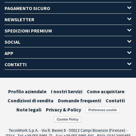
PAGAMENTO SICURO
NEWSLETTER
SPEDIZIONI PREMIUM
SOCIAL
APP
CONTATTI
Profilo aziendale
I nostri Servizi
Come acquistare
Condizioni di vendita
Domande frequenti
Contatti
Note legali
Privacy & Policy
Preferenze cookie
TecniWork S.p.A. - Via R. Benini 8 - 50013 Campi Bisenzio (Firenze) -
ITALY - Tel: +39 055.8991.71 - Fax: +39 055.8991.801 - P.IVA: 01812000485