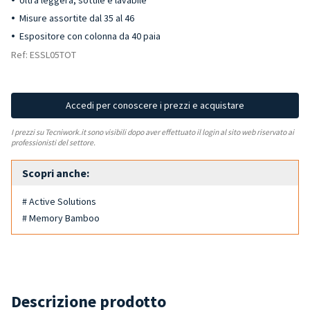
Ultra leggera, sottile e lavabile
Misure assortite dal 35 al 46
Espositore con colonna da 40 paia
Ref: ESSL05TOT
Accedi per conoscere i prezzi e acquistare
I prezzi su Tecniwork.it sono visibili dopo aver effettuato il login al sito web riservato ai
professionisti del settore.
Scopri anche:
# Active Solutions
# Memory Bamboo
Descrizione prodotto