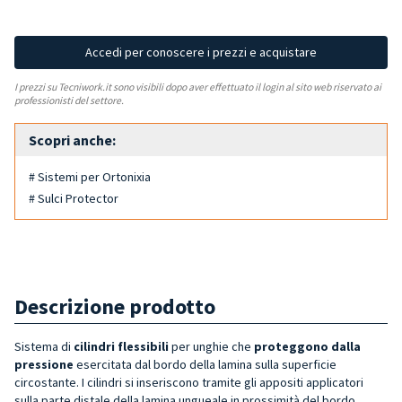
Accedi per conoscere i prezzi e acquistare
I prezzi su Tecniwork.it sono visibili dopo aver effettuato il login al sito web riservato ai
professionisti del settore.
Scopri anche:
# Sistemi per Ortonixia
# Sulci Protector
Descrizione prodotto
Sistema di
cilindri flessibili
per unghie che
proteggono dalla
pressione
esercitata dal bordo della lamina sulla superficie
circostante. I cilindri si inseriscono tramite gli appositi applicatori
sulla parte distale della lamina ungueale in prossimità del bordo.