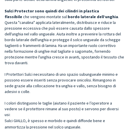
Sulci Protector sono quindi dei cilindri in plastica
flessibile
che vengono montate sul
bordo laterale dell’unghi
a
.
Questa "canalina" applicata lateralmente, distribuisce e riduce la
pressione eccessiva che può essere causata dallo spessore
dell'unghia nel vallo ungueale. Aiuta inoltre a prevenire la rottura del
bordo laterale dell'unghia e protegge il solco ungueale da schegge
taglienti o frammenti di lamina. Ha un importante ruolo correttivo
nella formazione di unghie mal tagliate o sagomate, fornendo
protezione mentre l'unghia cresce in avanti, spostando il tessuto che
trova davanti.
I Protettori Sulci necessitano di uno spazio subungueale minimo e
possono essere inseriti senza provocare onicolisi. Rimangono in
sede grazie alla collocazione tra unghia e vallo, senza bisogno di
adesivi o colle.
I colori distinguono le taglie (aiutano il paziente e l’operatore a
vedere se il protettore rimane al suo posto) e servono per diversi
usi:
Sulci GIALLO, è spesso e morbido e quindi diffonde bene e
ammortizza la pressione nel solco ungueale.