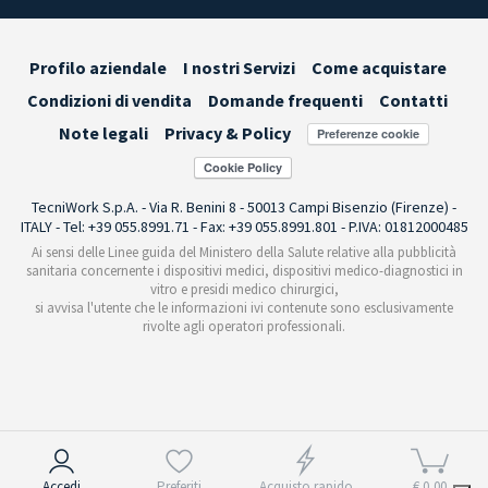
Profilo aziendale
I nostri Servizi
Come acquistare
Condizioni di vendita
Domande frequenti
Contatti
Note legali
Privacy & Policy
Preferenze cookie
TecniWork S.p.A. - Via R. Benini 8 - 50013 Campi Bisenzio (Firenze) -
ITALY - Tel: +39 055.8991.71 - Fax: +39 055.8991.801 - P.IVA: 01812000485
Ai sensi delle Linee guida del Ministero della Salute relative alla pubblicità
sanitaria concernente i dispositivi medici, dispositivi medico-diagnostici in
vitro e presidi medico chirurgici,
si avvisa l'utente che le informazioni ivi contenute sono esclusivamente
rivolte agli operatori professionali.
Informativa sulla raccolta
Accedi
Preferiti
Acquisto rapido
€ 0,00