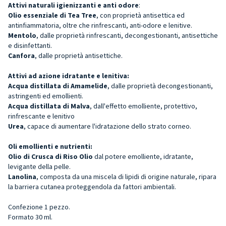
Attivi naturali igienizzanti e anti odore
:
Olio essenziale di Tea Tree
, con proprietà antisettica ed
antinfiammatoria, oltre che rinfrescanti, anti-odore e lenitive.
Mentolo
, dalle proprietà rinfrescanti, decongestionanti, antisettiche
e disinfettanti.
Canfora
, dalle proprietà antisettiche.
Attivi ad azione idratante e lenitiva:
Acqua distillata di Amamelide
, dalle proprietà decongestionanti,
astringenti ed emollienti.
Acqua distillata di Malva
, dall'effetto emolliente, protettivo,
rinfrescante e lenitivo
Urea
, capace di aumentare l'idratazione dello strato corneo.
Oli emollienti e nutrienti:
Olio di Crusca di Riso Olio
dal potere emolliente, idratante,
levigante della pelle.
Lanolina
, composta da una miscela di lipidi di origine naturale, ripara
la barriera cutanea proteggendola da fattori ambientali.
Confezione 1 pezzo.
Formato 30 ml.