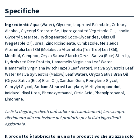
Specifiche
Ingredienti
: Aqua (Water), Glycerin, Isopropyl Palmitate, Cetearyl
Alcohol, Glyceryl Stearate Se, Hydrogenated Vegetable Oil, Lanolin,
Glyceryl Stearate, Hydrogenated Coco-Glycerides, Olus Oil
(Vegetable Oil), Urea, Zinc Ricinoleate, Climbazole, Melaleuca
Alternifolia Leaf Oil (Melaleuca Alternifolia (Tea Tree) Leaf Oil),
Menthol, Camphor, Oryza Sativa Starch (Oryza Sativa (Rice) Starch),
Hydrolyzed Rice Protein, Hamamelis Virginiana Leaf Water
(Hamamelis Virginiana (Witch Hazel) Leaf Water), Malva Sylvestris Leaf
Water (Malva Sylvestris (Mallow) Leaf Water), Oryza Sativa Bran Oil
(Oryza Sativa (Rice) Bran Oil), Xanthan Gum, Pentylene Glycol,
Caprylyl Glycol, Sodium Stearoyl Lactylate, Methylpropanediol,
Imidazolidinyl Urea, Phenoxyethanol, Citric Acid, Phenylpropanol,
Limonene.
La lista degli ingredienti può subire dei cambiamenti, fare sempre
riferimento alla confezione del prodotto per la lista ingredienti
aggiornata.
Il prodotto è fabbricato in un sito produttivo che utilizza solo