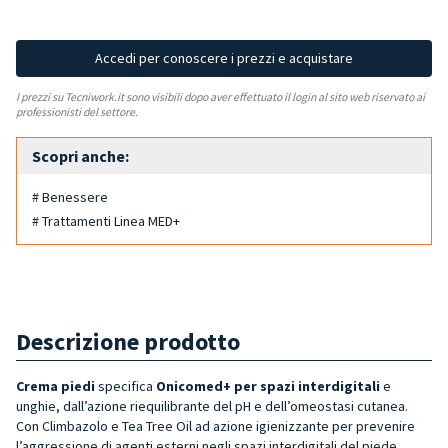
Accedi per conoscere i prezzi e acquistare
I prezzi su Tecniwork.it sono visibili dopo aver effettuato il login al sito web riservato ai
professionisti del settore.
Scopri anche:
# Benessere
# Trattamenti Linea MED+
Descrizione prodotto
Crema piedi
specifica
Onicomed+
per
spazi interdigitali
e
unghie, dall’azione riequilibrante del pH e dell’omeostasi cutanea.
Con Climbazolo e Tea Tree Oil ad azione igienizzante per prevenire
l’aggressione di agenti esterni negli spazi interdigitali del piede.