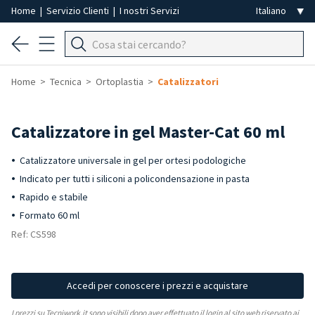
Home
|
Servizio Clienti
|
I nostri Servizi
Home
Tecnica
Ortoplastia
Catalizzatori
Catalizzatore in gel Master-Cat 60 ml
Catalizzatore universale in gel per ortesi podologiche
Indicato per tutti i siliconi a policondensazione in pasta
Rapido e stabile
Formato 60 ml
Ref: CS598
Accedi per conoscere i prezzi e acquistare
I prezzi su Tecniwork.it sono visibili dopo aver effettuato il login al sito web riservato ai