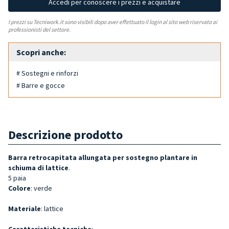
Accedi per conoscere i prezzi e acquistare
I prezzi su Tecniwork.it sono visibili dopo aver effettuato il login al sito web riservato ai
professionisti del settore.
Scopri anche:
# Sostegni e rinforzi
# Barre e gocce
Descrizione prodotto
Barra retrocapitata allungata per sostegno plantare in
schiuma di lattice
.
5 paia
Colore
: verde
Materiale
: lattice
Caratteristiche tecniche
: