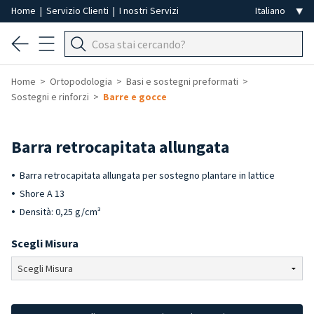
Home
|
Servizio Clienti
|
I nostri Servizi
Home
Ortopodologia
Basi e sostegni preformati
Sostegni e rinforzi
Barre e gocce
Barra retrocapitata allungata
Barra retrocapitata allungata per sostegno plantare in lattice
Shore A 13
Densità: 0,25 g/cm³
Scegli Misura