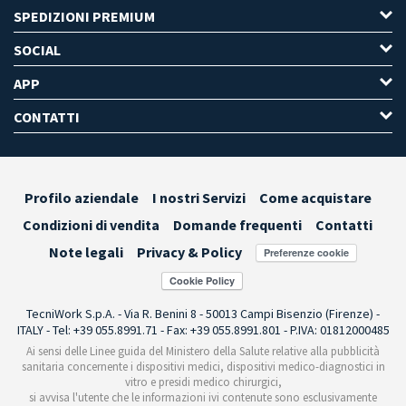
SPEDIZIONI PREMIUM
SOCIAL
APP
CONTATTI
Profilo aziendale
I nostri Servizi
Come acquistare
Condizioni di vendita
Domande frequenti
Contatti
Note legali
Privacy & Policy
Preferenze cookie
TecniWork S.p.A. - Via R. Benini 8 - 50013 Campi Bisenzio (Firenze) -
ITALY - Tel: +39 055.8991.71 - Fax: +39 055.8991.801 - P.IVA: 01812000485
Ai sensi delle Linee guida del Ministero della Salute relative alla pubblicità
sanitaria concernente i dispositivi medici, dispositivi medico-diagnostici in
vitro e presidi medico chirurgici,
si avvisa l'utente che le informazioni ivi contenute sono esclusivamente