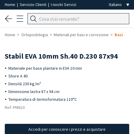
Home
|
Servizio Clienti
|
I nostri Servizi
Home
Ortopodologia
Materiali per basi e correzione
Basi
Stabil EVA 10mm Sh.40 D.230 87x94
Materiale per base plantare in EVA 10 mm
Shore A 40
Densità 230 kg/m³
Dimensione lastra 87 x 94 cm
Temperatura di termoformatura 110°C
Ref: PM610
Accedi per conoscere i prezzi e acquistare