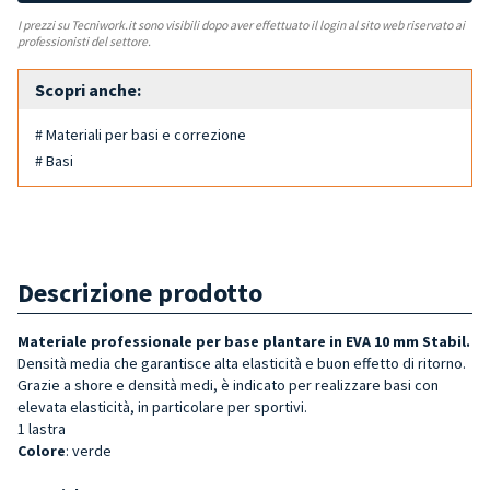
I prezzi su Tecniwork.it sono visibili dopo aver effettuato il login al sito web riservato ai
professionisti del settore.
Scopri anche:
# Materiali per basi e correzione
# Basi
Descrizione prodotto
Materiale professionale per base plantare in EVA 10 mm Stabil.
Densità media che garantisce alta elasticità e buon effetto di ritorno.
Grazie a shore e densità medi, è indicato per realizzare basi con
elevata elasticità, in particolare per sportivi.
1 lastra
Colore
: verde