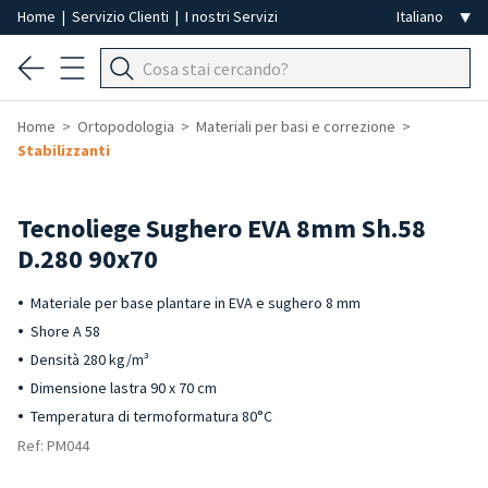
Home
|
Servizio Clienti
|
I nostri Servizi
Home
Ortopodologia
Materiali per basi e correzione
Stabilizzanti
Tecnoliege Sughero EVA 8mm Sh.58
D.280 90x70
Materiale per base plantare in EVA e sughero 8 mm
Shore A 58
Densità 280 kg/m³
Dimensione lastra 90 x 70 cm
Temperatura di termoformatura 80°C
Ref: PM044