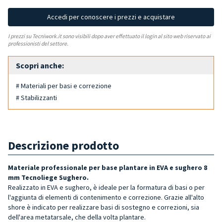
Accedi per conoscere i prezzi e acquistare
I prezzi su Tecniwork.it sono visibili dopo aver effettuato il login al sito web riservato ai
professionisti del settore.
Scopri anche:
# Materiali per basi e correzione
# Stabilizzanti
Descrizione prodotto
Materiale professionale per base plantare in EVA e sughero 8
mm Tecnoliege Sughero.
Realizzato in EVA e sughero, è ideale per la formatura di basi o per
l'aggiunta di elementi di contenimento e correzione. Grazie all'alto
shore è indicato per realizzare basi di sostegno e correzioni, sia
dell'area metatarsale, che della volta plantare.