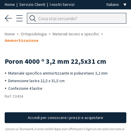
Home
|
Servizio Clienti
|
I nostri Servizi
Home
Ortopodologia
Materiali tecnici e specifici
Ammortizzazione
Poron 4000 ® 3,2 mm 22,5x31 cm
Materiale specifico ammortizzante in poliuretano 3,2 mm
Dimensione lastra 22,5 x 31,5 cm
Confezione 4 lastre
Ref: CV434
Accedi per conoscere i prezzi e acquistare
I prezzi su Tecniwork.it sono visibili dopo aver effettuato il login al sito web riservato ai