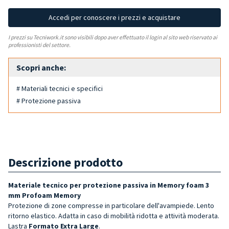
Accedi per conoscere i prezzi e acquistare
I prezzi su Tecniwork.it sono visibili dopo aver effettuato il login al sito web riservato ai
professionisti del settore.
Scopri anche:
# Materiali tecnici e specifici
# Protezione passiva
Descrizione prodotto
Materiale tecnico per protezione passiva in Memory foam 3
mm Profoam Memory
Protezione di zone compresse in particolare dell'avampiede. Lento
ritorno elastico. Adatta in caso di mobilità ridotta e attività moderata.
Lastra
Formato Extra Large
.