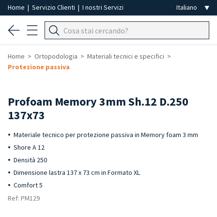
Home
|
Servizio Clienti
|
I nostri Servizi
Home
Ortopodologia
Materiali tecnici e specifici
Protezione passiva
Profoam Memory 3mm Sh.12 D.250
137x73
Materiale tecnico per protezione passiva in Memory foam 3 mm
Shore A 12
Densità 250
Dimensione lastra 137 x 73 cm in Formato XL
Comfort 5
Ref: PM129