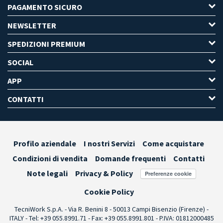
PAGAMENTO SICURO
NEWSLETTER
SPEDIZIONI PREMIUM
SOCIAL
APP
CONTATTI
Profilo aziendale
I nostri Servizi
Come acquistare
Condizioni di vendita
Domande frequenti
Contatti
Note legali
Privacy & Policy
Preferenze cookie
Cookie Policy
TecniWork S.p.A. - Via R. Benini 8 - 50013 Campi Bisenzio (Firenze) -
ITALY - Tel: +39 055.8991.71 - Fax: +39 055.8991.801 - P.IVA: 01812000485