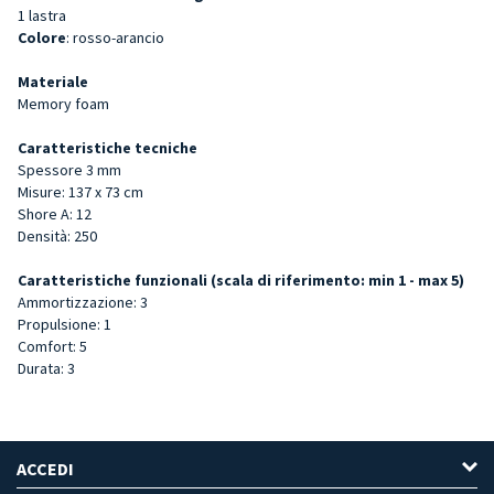
1 lastra
Colore
: rosso-arancio
Materiale
Memory foam
Caratteristiche tecniche
Spessore 3 mm
Misure: 137 x 73 cm
Shore A: 12
Densità: 250
Caratteristiche funzionali (scala di riferimento: min 1 - max 5)
Ammortizzazione: 3
Propulsione: 1
Comfort: 5
Durata: 3
ACCEDI