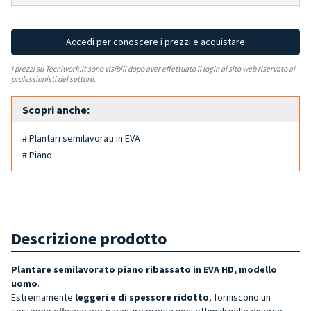
Accedi per conoscere i prezzi e acquistare
I prezzi su Tecniwork.it sono visibili dopo aver effettuato il login al sito web riservato ai
professionisti del settore.
Scopri anche:
# Plantari semilavorati in EVA
# Piano
Descrizione prodotto
Plantare semilavorato piano ribassato in EVA HD, modello
uomo
.
Estremamente
leggeri e di spessore ridotto
, forniscono un
sostegno efficace per garantire prestazioni ottimali nelle diverse