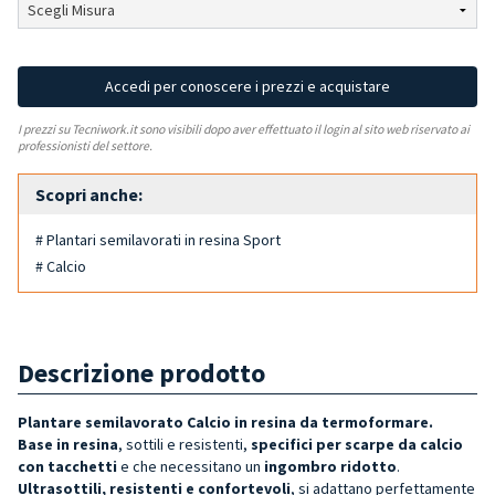
Accedi per conoscere i prezzi e acquistare
I prezzi su Tecniwork.it sono visibili dopo aver effettuato il login al sito web riservato ai
professionisti del settore.
Scopri anche:
# Plantari semilavorati in resina Sport
# Calcio
Descrizione prodotto
Plantare semilavorato Calcio in resina da termoformare.
Base in resina
, sottili e resistenti,
specifici per scarpe da calcio
con tacchetti
e che necessitano un
ingombro ridotto
.
Ultrasottili, resistenti e confortevoli
, si adattano perfettamente